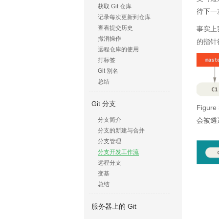
获取 Git 仓库
待下一
记录每次更新到仓库
查看提交历史
事实上
撤消操作
的指针
远程仓库的使用
打标签
Git 别名
总结
Git 分支
Figu
会被遴
分支简介
分支的新建与合并
分支管理
分支开发工作流
远程分支
变基
总结
服务器上的 Git