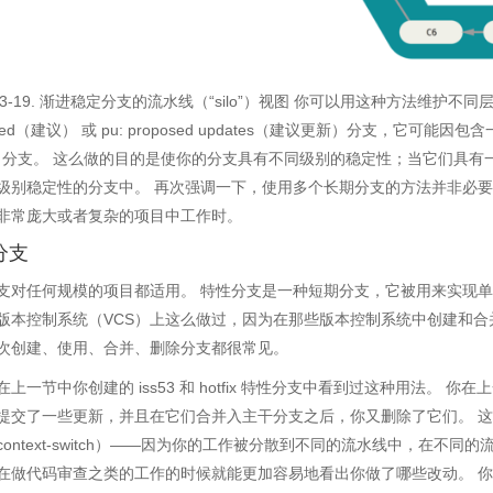
re 3-19. 渐进稳定分支的流水线（“silo”）视图 你可以用这种方法维
osed（建议） 或 pu: proposed updates（建议更新）分支，它可能
ter 分支。 这么做的目的是使你的分支具有不同级别的稳定性；当它们具
级别稳定性的分支中。 再次强调一下，使用多个长期分支的方法并非必
非常庞大或者复杂的项目中工作时。
分支
支对任何规模的项目都适用。 特性分支是一种短期分支，它被用来实现单
版本控制系统（VCS）上这么做过，因为在那些版本控制系统中创建和合并分
次创建、使用、合并、删除分支都很常见。
上一节中你创建的 iss53 和 hotfix 特性分支中看到过这种用法。 你在上一节
提交了一些更新，并且在它们合并入主干分支之后，你又删除了它们。 
context-switch）——因为你的工作被分散到不同的流水线中，在不
在做代码审查之类的工作的时候就能更加容易地看出你做了哪些改动。 