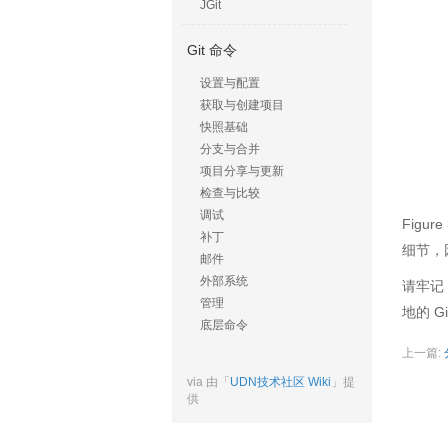
JGit
Git 命令
设置与配置
获取与创建项目
快照基础
分支与合并
项目分享与更新
检查与比较
调试
Figu
补丁
细节，
邮件
外部系统
请牢记
管理
地的 
底层命令
上一篇:
via 由「
UDN技术社区 Wiki
」提
供