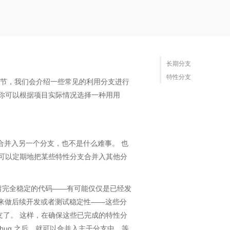
长期分支
特性分支
本节，我们会介绍一些常见的利用分支进行
你可以根据项目实际情况选择一种用用
支合并入另一个分支，也不是什么难事。 也
可以定期地把某些特性分支合并入其他分
上保留完全稳定的代码——有可能仅仅是已经发
，被用来做后续开发或者测试稳定性——这些分
分支了。 这样，在确保这些已完成的特性分
 bug 之后，就可以合并入主干分支中，等