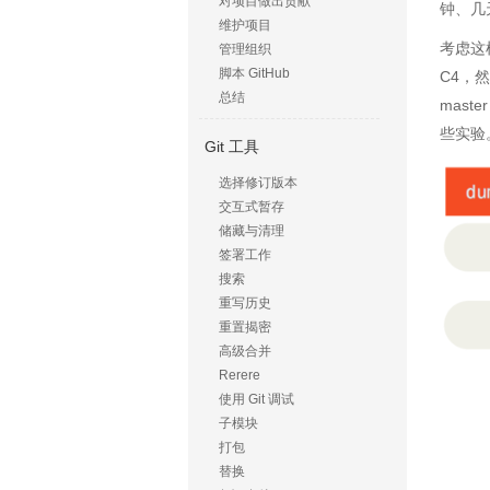
对项目做出贡献
钟、几
维护项目
考虑这样
管理组织
脚本 GitHub
C4，
总结
mas
些实验
Git 工具
选择修订版本
交互式暂存
储藏与清理
签署工作
搜索
重写历史
重置揭密
高级合并
Rerere
使用 Git 调试
子模块
打包
替换