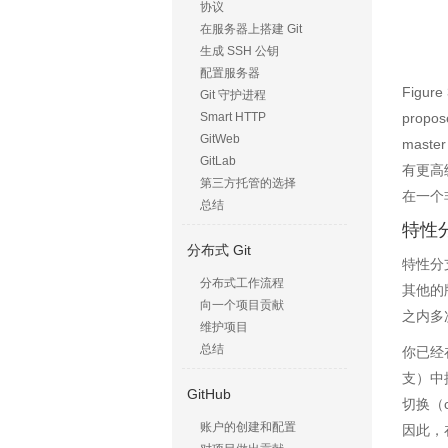
协议
在服务器上搭建 Git
生成 SSH 公钥
配置服务器
Figu
Git 守护进程
prop
Smart HTTP
GitWeb
mas
GitLab
有更高
第三方托管的选择
在一个
总结
特性
分布式 Git
特性分
分布式工作流程
其他的
向一个项目贡献
之内多
维护项目
总结
你已经在
支）中
GitHub
切换（
账户的创建和配置
因此，