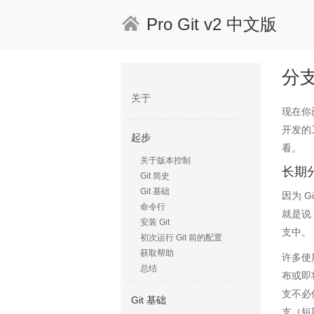
Pro Git v2 中文版
分
关于
现在你
开发的
起步
看。
关于版本控制
长期
Git 简史
Git 基础
因为 
命令行
就是说
安装 Git
支中。
初次运行 Git 前的配置
获取帮助
许多使
总结
布或即
支不必
Git 基础
支（短