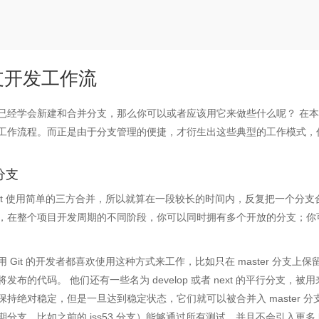
支开发工作流
已经学会新建和合并分支，那么你可以或者应该用它来做些什么呢？ 在
工作流程。而正是由于分支管理的便捷，才衍生出这些典型的工作模式，
分支
Git 使用简单的三方合并，所以就算在一段较长的时间内，反复把一个分
，在整个项目开发周期的不同阶段，你可以同时拥有多个开放的分支；你
用 Git 的开发者都喜欢使用这种方式来工作，比如只在 master 分支
将发布的代码。 他们还有一些名为 develop 或者 next 的平行分支
保持绝对稳定，但是一旦达到稳定状态，它们就可以被合并入 master 
期分支，比如之前的 iss53 分支）能够通过所有测试，并且不会引入更多