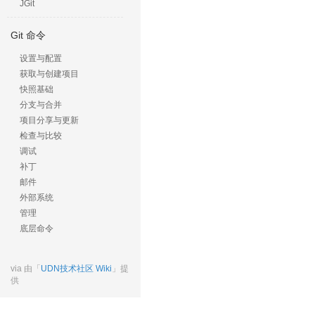
JGit
Git 命令
设置与配置
获取与创建项目
快照基础
分支与合并
项目分享与更新
检查与比较
调试
补丁
邮件
外部系统
管理
底层命令
via 由「
UDN技术社区 Wiki
」提
供