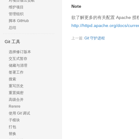
对项目做出贡献
Note
维护项目
管理组织
欲了解更多的有关配置 Apache 
脚本 GitHub
http://httpd.apache.org/docs/curre
总结
上一篇:
Git 守护进程
Git 工具
选择修订版本
交互式暂存
储藏与清理
签署工作
搜索
重写历史
重置揭密
高级合并
Rerere
使用 Git 调试
子模块
打包
替换