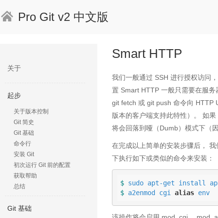
Pro Git v2 中文版
Smart HTTP
关于
我们一般通过 SSH 进行授权访问，
置 Smart HTTP 一般只需要在服务器
起步
git fetch 或 git push 命
关于版本控制
版本的客户端支持此特性）。 如果 
Git 简史
将会回落到哑（Dumb）模式下（
Git 基础
命令行
在完成以上简单的安装步骤后， 我们将用 
安装 Git
下执行如下或类似的命令来安装：
初次运行 Git 前的配置
获取帮助
$ 
总结
$ 
a2enmod cgi 
alias
 env
Git 基础
该操作将会启用 mod_cgi， mod_