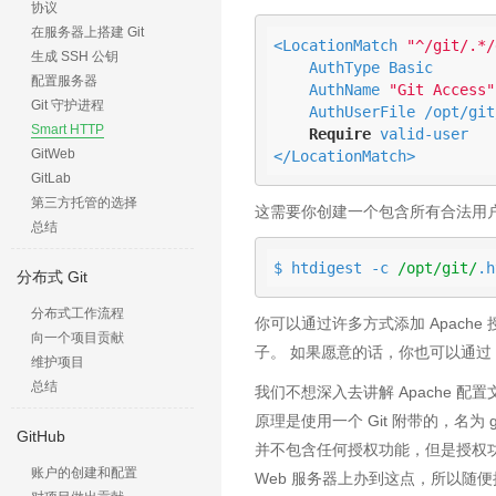
协议
在服务器上搭建 Git
<LocationMatch 
"^/git/.*/
生成 SSH 公钥
    AuthType Basic

配置服务器
    AuthName 
"Git Access"
Git 守护进程
    AuthUserFile /opt/git/.htpasswd

Smart HTTP
Require
 valid-user

GitWeb
</LocationMatch>
GitLab
第三方托管的选择
这需要你创建一个包含所有合法用户密码的
总结
$ htdigest -c 
/opt/git/
.h
分布式 Git
分布式工作流程
你可以通过许多方式添加 Apac
向一个项目贡献
子。 如果愿意的话，你也可以通过
维护项目
总结
我们不想深入去讲解 Apache 
原理是使用一个 Git 附带的，名为 gi
GitHub
并不包含任何授权功能，但是授权功能
账户的创建和配置
Web 服务器上办到这点，所以随便