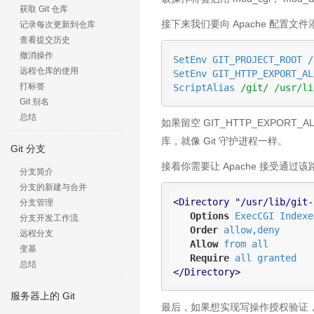
获取 Git 仓库
接下来我们要向 Apache 配置文件添加
记录每次更新到仓库
查看提交历史
撤消操作
SetEnv GIT_PROJECT_ROOT /
远程仓库的使用
SetEnv GIT_HTTP_EXPORT_ALL
打标签
ScriptAlias 
/git/
/usr/li
Git 别名
总结
如果留空 GIT_HTTP_EXPORT_A
库，就像 Git 守护进程一样。
Git 分支
接着你需要让 Apache 接受通过
分支简介
分支的新建与合并
<Directory "/usr/lib/git-
分支管理
Options
 ExecCGI Indexes
分支开发工作流
Order
 allow,deny

远程分支
Allow
 from 
all
变基
Require
all
总结
</Directory>
服务器上的 Git
最后，如果想实现写操作授权验证