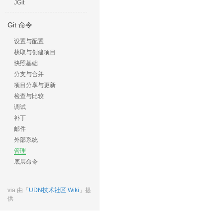
JGit
Git 命令
设置与配置
获取与创建项目
快照基础
分支与合并
项目分享与更新
检查与比较
调试
补丁
邮件
外部系统
管理
底层命令
via 由「
UDN技术社区 Wiki
」提
供