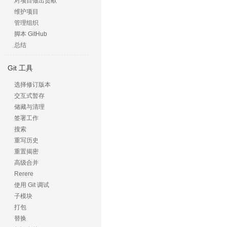
对项目做出贡献
维护项目
管理组织
脚本 GitHub
总结
Git 工具
选择修订版本
交互式暂存
储藏与清理
签署工作
搜索
重写历史
重置揭密
高级合并
Rerere
使用 Git 调试
子模块
打包
替换