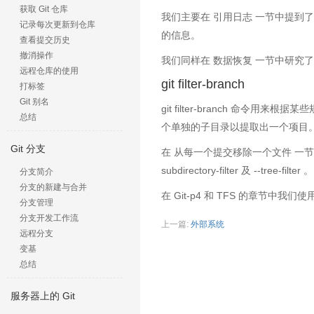
获取 Git 仓库
我们主要在 引用日志 一节中提到了此命
记录每次更新到仓库
的信息。
查看提交历史
撤消操作
我们同样在 数据恢复 一节中研究
远程仓库的使用
git filter-branch
打标签
Git 别名
git filter-branch 
总结
个单独的子目录以提取出一个项目
Git 分支
在 从每一个提交移除一个文件 一节中，
subdirectory-filter 及 --tree-filter 。
分支简介
分支的新建与合并
在 Git-p4 和 TFS 的章节中
分支管理
分支开发工作流
上一篇:
外部系统
远程分支
变基
总结
服务器上的 Git