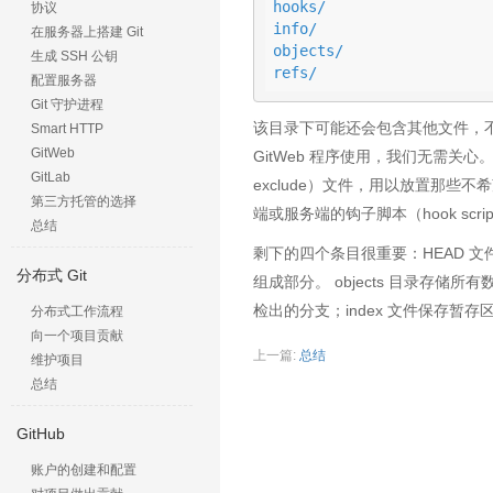
hooks/

协议
info/

在服务器上搭建 Git
objects/

生成 SSH 公钥
refs/
配置服务器
Git 守护进程
该目录下可能还会包含其他文件，不过对于
Smart HTTP
GitWeb
GitWeb 程序使用，我们无需关心。 
GitLab
exclude）文件，用以放置那些不希望被记
第三方托管的选择
端或服务端的钩子脚本（hook scr
总结
剩下的四个条目很重要：HEAD 文件、（
分布式 Git
组成部分。 objects 目录存储
检出的分支；index 文件保存暂
分布式工作流程
向一个项目贡献
上一篇:
总结
维护项目
总结
GitHub
账户的创建和配置