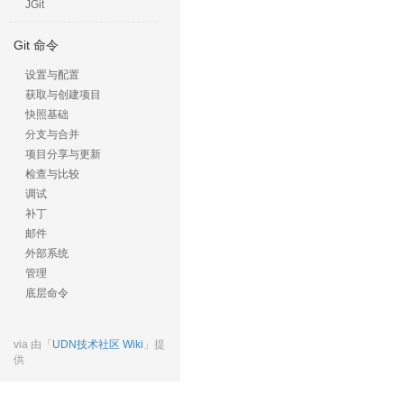
JGit
Git 命令
设置与配置
获取与创建项目
快照基础
分支与合并
项目分享与更新
检查与比较
调试
补丁
邮件
外部系统
管理
底层命令
via 由「
UDN技术社区 Wiki
」提
供