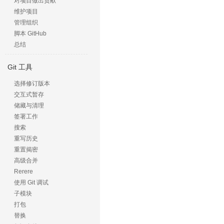
对项目做出贡献
维护项目
管理组织
脚本 GitHub
总结
Git 工具
选择修订版本
交互式暂存
储藏与清理
签署工作
搜索
重写历史
重置揭密
高级合并
Rerere
使用 Git 调试
子模块
打包
替换