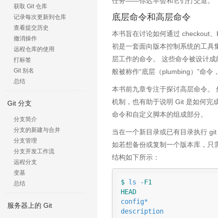
任务——你迟早会和它们打交道。
获取 Git 仓库
底层命令和高层命令
记录每次更新到仓库
查看提交历史
本书旨在讨论如何通过 checkout、b
撤消操作
初是一套面向版本控制系统的工具
远程仓库的使用
层工作的命令。 这些命令被设计成
打标签
Git 别名
般被称作“底层（plumbing）”命
总结
本书前九章专注于探讨高层命令。 
机制，也有助于说明 Git 是如
Git 分支
命令和自定义脚本的组成部分。
分支简介
分支的新建与合并
当在一个新目录或已有目录执行 git i
分支管理
如若想备份或复制一个版本库，只
分支开发工作流
结构如下所示：
远程分支
变基
$ 
ls -
F1
总结
HEAD
config*

服务器上的 Git
description
