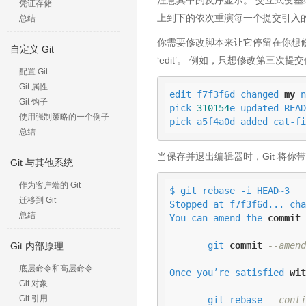
凭证存储
上到下的依次重演每一个提交引入
总结
你需要修改脚本来让它停留在你想修改
自定义 Git
‘edit’。 例如，只想修改第三
配置 Git
Git 属性
edit f7f3f6d changed 
my
 n
Git 钩子
pick 
310154
e updated READ
使用强制策略的一个例子
pick a5f4a0d added cat-fi
总结
当保存并退出编辑器时，Git 将
Git 与其他系统
作为客户端的 Git
$ git rebase -i HEAD~3

迁移到 Git
Stopped at f7f3f6d... cha
总结
You can amend the 
commit
       git 
commit
--amend
Git 内部原理
底层命令和高层命令
Once you’re satisfied 
wit
Git 对象
Git 引用
       git rebase 
--conti