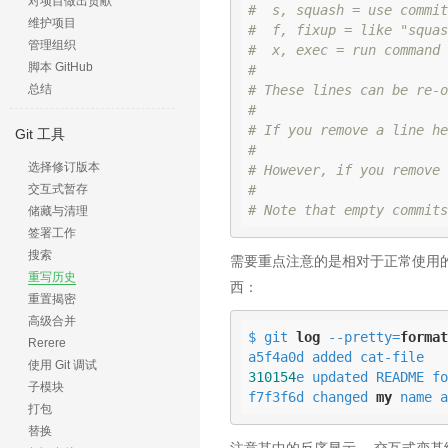
对项目做出贡献
#  s, squash = use commit
维护项目
#  f, fixup = like "squas
管理组织
#  x, exec = run command 
脚本 GitHub
#
总结
# These lines can be re-o
#
# If you remove a line he
Git 工具
#
选择修订版本
# However, if you remove 
交互式暂存
#
# Note that empty commits
储藏与清理
签署工作
搜索
需要重点注意的是相对于正常使用的 
重写历史
西：
重置揭密
高级合并
$ git 
log
 --pretty=
format
Rerere
使用 Git 调试
310154
e updated README fo
子模块
f7f3f6d changed 
my
 name a
打包
替换
注意其中的反序显示。 交互式变基