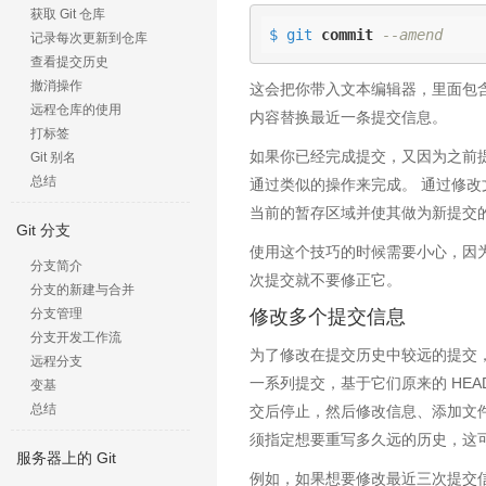
获取 Git 仓库
$ git 
commit
--amend
记录每次更新到仓库
查看提交历史
撤消操作
这会把你带入文本编辑器，里面包
远程仓库的使用
内容替换最近一条提交信息。
打标签
如果你已经完成提交，又因为之前
Git 别名
总结
通过类似的操作来完成。 通过修改文件然后运
当前的暂存区域并使其做为新提交
Git 分支
使用这个技巧的时候需要小心，因为修
分支简介
次提交就不要修正它。
分支的新建与合并
分支管理
修改多个提交信息
分支开发工作流
为了修改在提交历史中较远的提交，
远程分支
一系列提交，基于它们原来的 HE
变基
总结
交后停止，然后修改信息、添加文件或做
须指定想要重写多久远的历史，这
服务器上的 Git
例如，如果想要修改最近三次提交