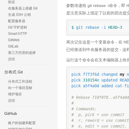
协议
参数传递给 git rebase -i命
在服务器上搭建 Git
是注意实际上指定了以前的四次提
生成 SSH 公钥
配置服务器
$ 
git rebase -i 
HEAD
~
3
Git 守护进程
Smart HTTP
GitWeb
再次记住这是一个变基命令 - 在 H
GitLab
已经推送到中央服务器的提交 - 
第三方托管的选择
总结
运行这个命令会在文本编辑器上给
分布式 Git
pick f7f3f6d changed 
my
 n
pick 
310154
e updated READ
分布式工作流程
pick a5f4a0d added cat-fi
向一个项目贡献
维护项目
# Rebase 710f0f8..a5f4a0d
总结
#
# Commands:
GitHub
#  p, pick = use commit
#  r, reword = use commit
账户的创建和配置
#  e, edit = use commit, 