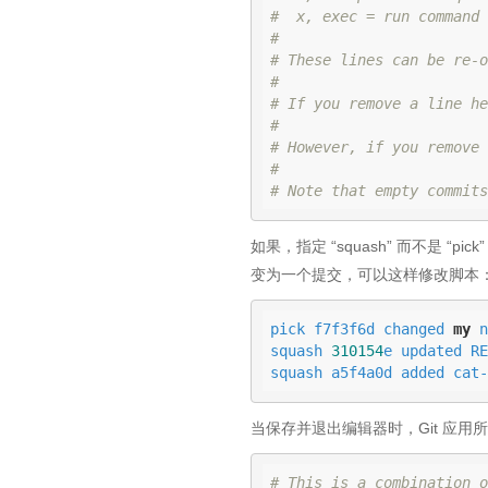
#  x, exec = run command 
#
# These lines can be re-o
#
# If you remove a line he
#
# However, if you remove 
#
# Note that empty commits
如果，指定 “squash” 而不是 “
变为一个提交，可以这样修改脚本
pick f7f3f6d changed 
my
 n
squash 
310154
e updated RE
squash a5f4a0d added cat-
当保存并退出编辑器时，Git 应
# This is a combination o