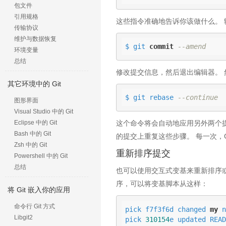
包文件
引用规格
这些指令准确地告诉你该做什么。 
传输协议
维护与数据恢复
$ git 
commit
--amend
环境变量
总结
修改提交信息，然后退出编辑器。 
其它环境中的 Git
$ git rebase 
--continue
图形界面
Visual Studio 中的 Git
这个命令将会自动地应用另外两个提交，
Eclipse 中的 Git
Bash 中的 Git
的提交上重复这些步骤。 每一次，
Zsh 中的 Git
重新排序提交
Powershell 中的 Git
总结
也可以使用交互式变基来重新排序或完全
序，可以将变基脚本从这样：
将 Git 嵌入你的应用
命令行 Git 方式
pick f7f3f6d changed 
my
 n
Libgit2
pick 
310154
e updated READ