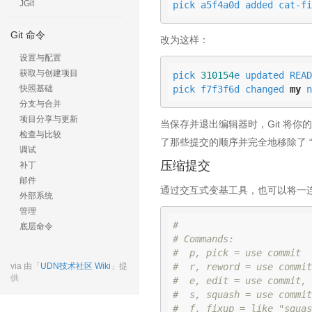
JGit
pick a5f4a0d added cat-fi
Git 命令
改为这样：
设置与配置
获取与创建项目
pick 
310154
e updated READ
pick f7f3f6d changed 
my
 n
快照基础
分支与合并
项目分享与更新
当保存并退出编辑器时，Git 将你的分
检查与比较
了那些提交的顺序并完全地移除了 “added
调试
压缩提交
补丁
邮件
通过交互式变基工具，也可以将一
外部系统
管理
#
底层命令
# Commands:
#  p, pick = use commit
via 由「
UDN技术社区 Wiki
」提
#  r, reword = use commit
供
#  e, edit = use commit, 
#  s, squash = use commit
#  f, fixup = like "squas