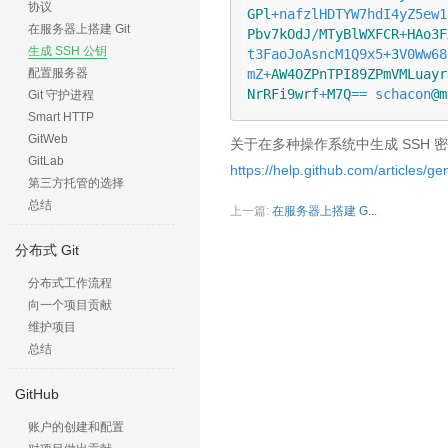
协议
GPl
在服务器上搭建 Git
Pbv7kOdJ
/
MTyBlWXFCR
+
HAo3F
生成 SSH 公钥
t3FaoJoAsncM1Q9x5+
3
V0Ww68
mZ+
AW4OZPnTPI89ZPmVMLuayr
配置服务器
NrRFi9wrf
+
M7Q
== schacon
@m
Git 守护进程
Smart HTTP
GitWeb
关于在多种操作系统中生成 SSH 密钥
GitLab
https://help.github.com/articles/g
第三方托管的选择
总结
上一篇:
在服务器上搭建 G...
分布式 Git
分布式工作流程
向一个项目贡献
维护项目
总结
GitHub
账户的创建和配置