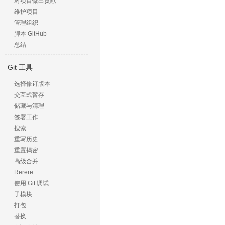
对项目做出贡献
维护项目
管理组织
脚本 GitHub
总结
Git 工具
选择修订版本
交互式暂存
储藏与清理
签署工作
搜索
重写历史
重置揭密
高级合并
Rerere
使用 Git 调试
子模块
打包
替换