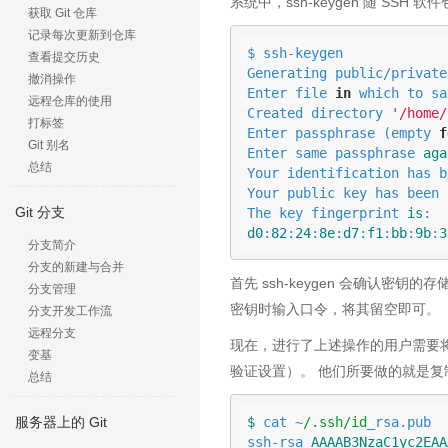
系统中，ssh-keygen 随 SSH 
获取 Git 仓库
记录每次更新到仓库
$ ssh-keygen

查看提交历史
Generating public/private
撤消操作
Enter file 
in
 which to sa
远程仓库的使用
Created directory 
'/home/
打标签
Enter passphrase (empty 
f
Git 别名
Enter same passphrase 
aga
总结
Your identification has b
Your public key has been 
Git 分支
The key fingerprint 
is
d0
:
82
:
24
:
8
e
:
d7
:
f1
:
bb
:
9
b
:
3
分支简介
分支的新建与合并
首先 ssh-keygen 会确认密钥
分支管理
密钥时输入口令，将其留空即可。
分支开发工作流
远程分支
现在，进行了上述操作的用户需要将
变基
验证设置）。 他们所要做的就是复制
总结
$ 
cat ~
/.ssh/id
_rsa.pub

服务器上的 Git
ssh-rsa 
AAAAB3NzaC1yc2EAA