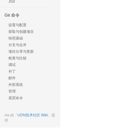
JGit
Git 命令
设置与配置
获取与创建项目
快照基础
分支与合并
项目分享与更新
检查与比较
调试
补丁
邮件
外部系统
管理
底层命令
via 由「
UDN技术社区 Wiki
」提
供