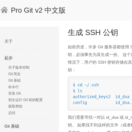
Pro Git v2 中文版
生成 SSH 公钥
关于
如前所述，许多 Git 服务器都使用 
钥，必须事先为其生成一份。 这个
起步
情况下，用户的 SSH 密钥存储在
关于版本控制
钥：
Git 简史
Git 基础
$ 
cd
 ~/.ssh

命令行
$ ls

安装 Git
authorized_keys2  id_dsa 
初次运行 Git 前的配置
config            id_dsa.
获取帮助
总结
我们需要寻找一对以 id_dsa 或 i
钥。 如果找不到这样的文件（或者根本没有
Git 基础