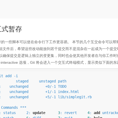
互式暂存
 自带的一些脚本可以使在命令行下工作更容易。 本节的几个互交命令可以
组文件后，希望这些改动能放到若干提交而不是混杂在一起成为一个提交
以确保提交是逻辑上独立的变更集，同时也会使其他开发者在与你工作时很容易地审
 --interactive 选项，Git 将会进入一个交互式终端模式，显示类似下面的
it add -i

staged     unstaged path

 Commands ***

 1: status     2: 
update
3
: revert     
4
: 
add
 untracke
: patch      
6
: diff        
7
: quit       
8
: 
help