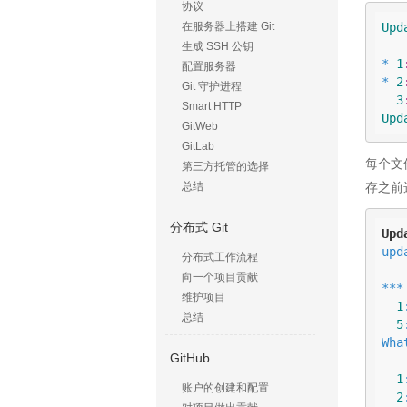
协议
Upd
在服务器上搭建 Git
           
生成 SSH 公钥
* 
1
配置服务器
* 
2
Git 守护进程
3
Smart HTTP
Upd
GitWeb
GitLab
每个文
第三方托管的选择
总结
存之前
分布式 Git
Upd
upd
分布式工作流程
向一个项目贡献
***
维护项目
1
总结
5
Wha
GitHub
           
1
账户的创建和配置
2