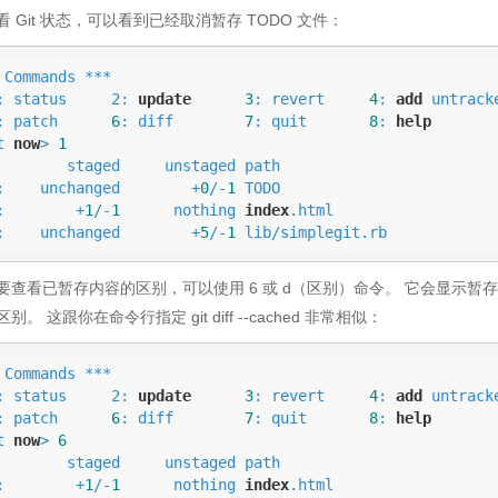
 Git 状态，可以看到已经取消暂存 TODO 文件：
 Commands ***

 1: status     2: 
update
3
: revert     
4
: 
add
 untracke
: patch      
6
: diff        
7
: quit       
8
: 
help
t 
now
> 
1
staged     unstaged path

:    unchanged        +
0
/-
1
 TODO

:        +
1
/-
1
      nothing 
index
.html

:    unchanged        +
5
/-
1
 lib/simplegit.rb
要查看已暂存内容的区别，可以使用 6 或 d（区别）命令。 它会显示
别。 这跟你在命令行指定 git diff --cached 非常相似：
 Commands ***

 1: status     2: 
update
3
: revert     
4
: 
add
 untracke
: patch      
6
: diff        
7
: quit       
8
: 
help
t 
now
> 
6
staged     unstaged path

:        +
1
/-
1
      nothing 
index
.html
