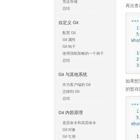
凭证存储
再次查看
总结
***
自定义 Git
 
配置 Git
5
Git 属性
Wha
           
Git 钩子
1
使用强制策略的一个例子
2
总结
3
Git 与其他系统
如果想
作为客户端的 Git
的暂存区
迁移到 Git
总结
***
 
Git 内部原理
5
底层命令和高层命令
Wha
           
Git 对象
1
Git 引用