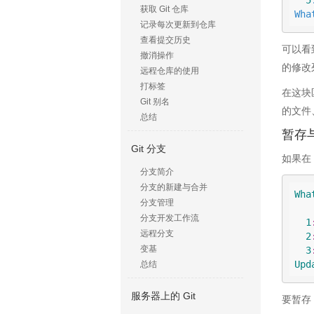
获取 Git 仓库
Wha
记录每次更新到仓库
查看提交历史
可以看
撤消操作
的修改
远程仓库的使用
打标签
在这块
Git 别名
的文件
总结
暂存
Git 分支
如果在 
分支简介
分支的新建与合并
Wha
分支管理
           
分支开发工作流
1
远程分支
2
变基
3
Upd
总结
服务器上的 Git
要暂存 