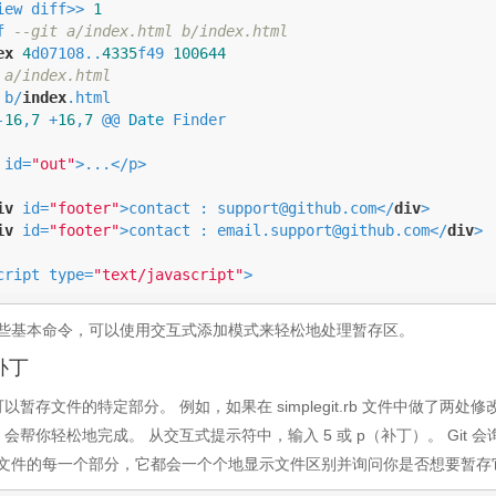
iew diff>> 
1
f 
--git a/index.html b/index.html
ex
4
d07108..
4335
f49 
100644
 a/index.html
 b/
index
.html

-
16
,
7
 +
16
,
7
 @@ 
Date
 Finder

p id=
"out"
>...</p>

iv
 id=
"footer"
>contact : support@github.com</
div
>

iv
 id=
"footer"
>contact : email.support@github.com</
div
>

script type=
"text/javascript"
>
些基本命令，可以使用交互式添加模式来轻松地处理暂存区。
补丁
 也可以暂存文件的特定部分。 例如，如果在 simplegit.rb 文件中做
it 会帮你轻松地完成。 从交互式提示符中，输入 5 或 p（补丁）。 Gi
文件的每一个部分，它都会一个个地显示文件区别并询问你是否想要暂存