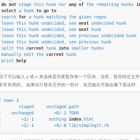
 
do
not
 stage this hunk nor 
any
of
 the remaining hunks 
i
 
select
 a hunk 
to
go
to
 search 
for
 a hunk matching the given regex

 leave this hunk undecided, see 
next
 undecided hunk

 leave this hunk undecided, see 
next
 hunk

 leave this hunk undecided, see previous undecided hunk

 leave this hunk undecided, see previous hunk

 split the 
current
 hunk 
into
 smaller hunks

 manually edit the 
current
 hunk

 print 
help
况下可以输入 y 或 n 来选择是否要暂存每一个区块，当然，暂存特定
非常有用的。 如果你只暂存文件的一部分，状态输出可能会像下面这样：
t now> 
1
staged     unstaged path

:    unchanged        +
0
/-
1
 TODO

:        +
1
/-
1
      nothing 
index
.html

:        +
1
/-
1
        +
4
/-
0
 lib/simplegit.rb