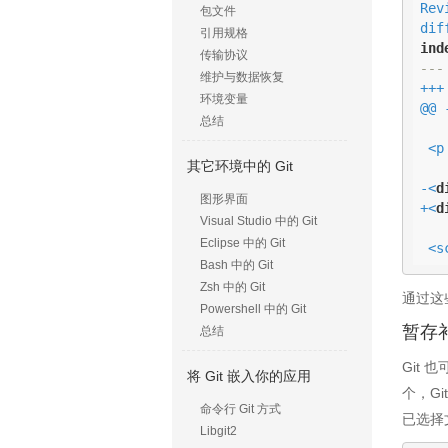
Rev
包文件
dif
引用规格
ind
传输协议
---
维护与数据恢复
+++
环境变量
@@ 
总结
 <
其它环境中的 Git
-<
d
图形界面
+<
d
Visual Studio 中的 Git
Eclipse 中的 Git
 <
Bash 中的 Git
Zsh 中的 Git
通过这
Powershell 中的 Git
暂存
总结
Git
将 Git 嵌入你的应用
个，G
命令行 Git 方式
已选择
Libgit2