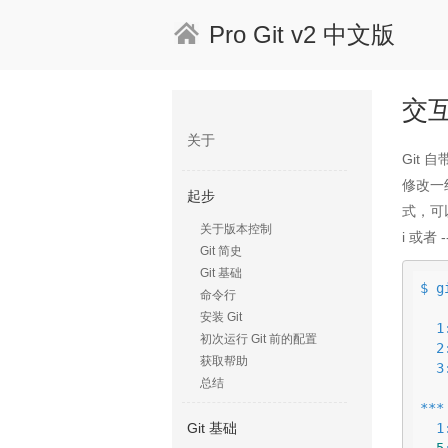
Pro Git v2 中文版
交
关于
Git
修改一
起步
式，可
关于版本控制
i 或者
Git 简史
Git 基础
$ g
命令行
           
安装 Git
  1:    unchanged        +0/-1 TODO

初次运行 Git 前的配置
  2:    unchanged        +1/-1 index.html

获取帮助
  3:    unchanged        +5/-1 lib/simplegit.rb

总结
***
 
Git 基础
5