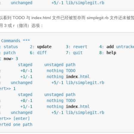
:    unchanged        +
5
/-
1
 lib/simplegit.rb
看到 TODO 与 index.html 文件已经被暂存而 simplegit.rb 文件
 3 或 r（撤消）选项：
 Commands ***

 1: status     2: 
update
3
: revert     
4
: 
add
 untracke
: patch      
6
: diff        
7
: quit       
8
: 
help
t 
now
> 
3
staged     unstaged path

:        +
0
/-
1
      nothing TODO

:        +
1
/-
1
      nothing 
index
.html

:    unchanged        +
5
/-
1
 lib/simplegit.rb

ert>> 
1
staged     unstaged path

:        +
0
/-
1
      nothing TODO

:        +
1
/-
1
      nothing 
index
.html

:    unchanged        +
5
/-
1
 lib/simplegit.rb

ert>> [enter]

erted one path