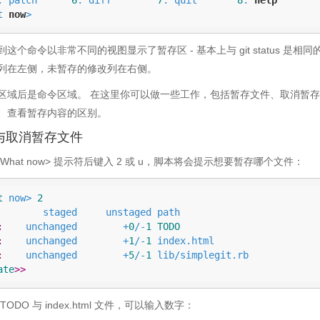
t 
now
>
到这个命令以非常不同的视图显示了暂存区 - 基本上与 git status 是
列在左侧，未暂存的修改列在右侧。
区域后是命令区域。 在这里你可以做一些工作，包括暂存文件、取消暂
、查看暂存内容的区别。
与取消暂存文件
What now> 提示符后键入 2 或 u，脚本将会提示想要暂存哪个文件：
t
 now> 
2
staged     unstaged path

:
    unchanged        +
0
/-
1
TODO
:
    unchanged        +
1
/-
1
 index.html

:
    unchanged        +
5
/-
1
ate
>>
TODO 与 index.html 文件，可以输入数字：