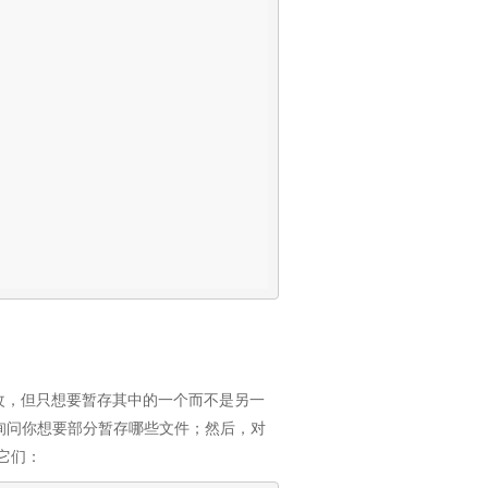
了两处修改，但只想要暂存其中的一个而不是另一
t 会询问你想要部分暂存哪些文件；然后，对
它们：