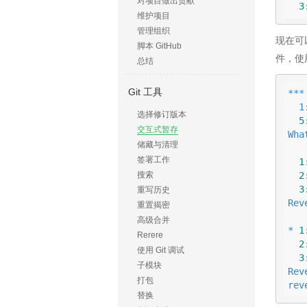
对项目做出贡献
3
维护项目
管理组织
现在可以
脚本 GitHub
件，使用
总结
Git 工具
***
 
选择修订版本
5
交互式暂存
Wha
储藏与清理
           
签署工作
1
2
搜索
3
重写历史
Rev
重置揭密
           
高级合并
* 
1
Rerere
2
使用 Git 调试
3
子模块
Rev
打包
rev
替换