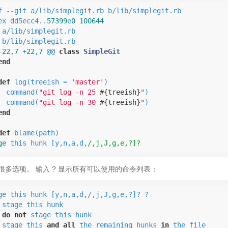
f --git a/lib/simplegit.rb b/lib/simplegit.rb

ex dd5ecc4..
57399
e
0
100644
 a/lib/simplegit.rb

 b/lib/simplegit.rb

-
22
,
7
 +
22
,
7
 @@ 
class
SimpleGit
end
def
log(treeish = 
'master'
)

  command(
"git log -n 25 
#{treeish}
"
)

  command(
"git log -n 30 
#{treeish}
"
)

end
def
ge
 this hunk [y,n,a,d,
/,j,J,g,e,?]?
很多选项。 输入 ? 显示所有可以使用的命令列表：
ge this hunk [y,n,a,d,/,j,J,g,e,?]? ?

 stage this hunk

 
do
not
 stage this hunk

 stage this 
and
all
 the remaining hunks 
in
 the file
