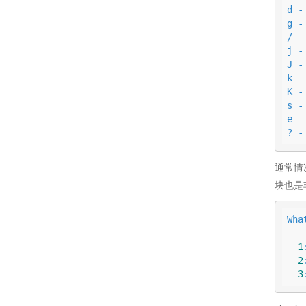
d -
g -
/ -
j -
J -
k -
K -
s -
e -
? -
通常情
块也是
Wha
           
1
2
3