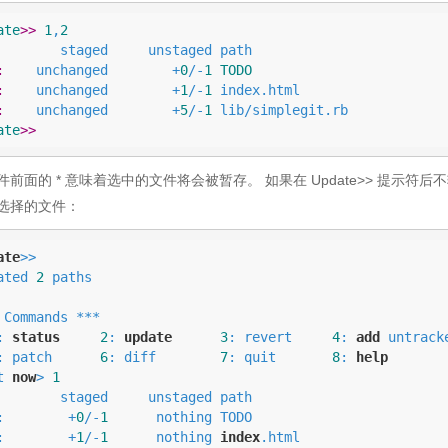
ate
>> 
1
,
2
staged     unstaged path

:
    unchanged        +
0
/-
1
TODO
:
    unchanged        +
1
/-
1
 index.html

:
    unchanged        +
5
/-
1
ate
>>
件前面的 * 意味着选中的文件将会被暂存。 如果在 Update>> 提示符后
选择的文件：
ate
>>

ated 
2
 paths

 Commands ***

: 
status
2
: 
update
3
: revert     
4
: 
add
 untracke
: patch      
6
: diff        
7
: quit       
8
: 
help
t 
now
> 
1
staged     unstaged path

:        +
0
/-
1
      nothing TODO

:        +
1
/-
1
      nothing 
index
.html
