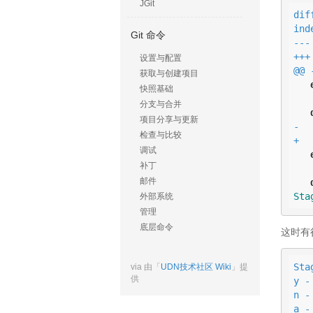
JGit
dif
ind
Git 命令
---
+++
设置与配置
@@ 
获取与创建项目
快照基础
分支与合并
项目分享与更新
-  
检查与比较
+  
调试
补丁
邮件
Sta
外部系统
管理
底层命令
这时有
Sta
via 由「
UDN技术社区 Wiki
」提
供
y -
n -
a -