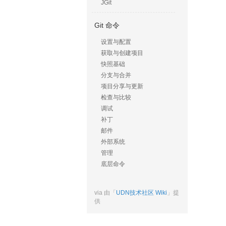
JGit
Git 命令
设置与配置
获取与创建项目
快照基础
分支与合并
项目分享与更新
检查与比较
调试
补丁
邮件
外部系统
管理
底层命令
via 由「
UDN技术社区 Wiki
」提
供