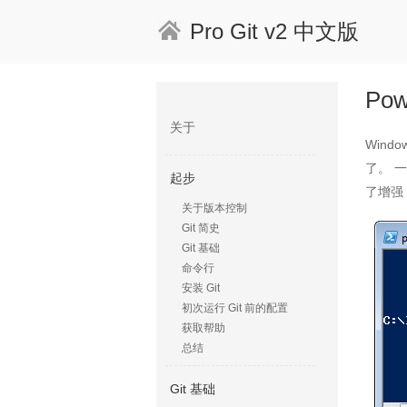
Pro Git v2 中文版
Pow
关于
Wind
了。 一个
起步
了增强
关于版本控制
Git 简史
Git 基础
命令行
安装 Git
初次运行 Git 前的配置
获取帮助
总结
Git 基础