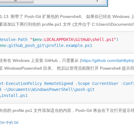
e 1-13. 附带了 Posh-Git 扩展包的 Powershell。 如果你已经在 Window
添加以下两行到你的 profile.ps1 文件 (文件位于 C:\Users\
\Documents\
Resolve-Path 
"
$env
:LOCALAPPDATA\GitHub\shell.ps1"
)

env
:github_posh_git\profile.example.ps1
有在 Windows 上安装 GitHub，只需要从 (
https://github.com/dahlbyk/
 WindowsPowershell 目录。 然后以管理员权限打开 Powershel
et-ExecutionPolicy RemoteSigned -Scope CurrentUser -Conf
d ~\Documents\WindowsPowerShell\posh-git
\install.ps1
你的 profile.ps1 文件添加适当的内容，Posh-Git 将会在下次打开提
Zsh 中的 Git