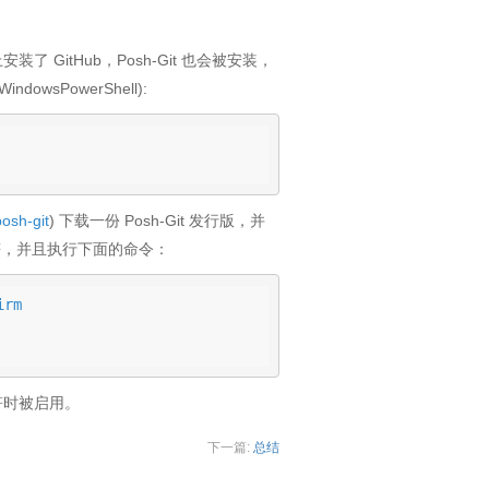
s 上安装了 GitHub，Posh-Git 也会被安装，
WindowsPowerShell):
posh-git
) 下载一份 Posh-Git 发行版，并
l 提示符，并且执行下面的命令：
irm
示符时被启用。
下一篇:
总结