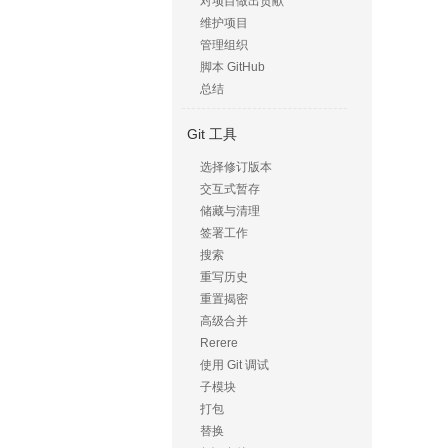
对项目做出贡献
维护项目
管理组织
脚本 GitHub
总结
Git 工具
选择修订版本
交互式暂存
储藏与清理
签署工作
搜索
重写历史
重置揭密
高级合并
Rerere
使用 Git 调试
子模块
打包
替换