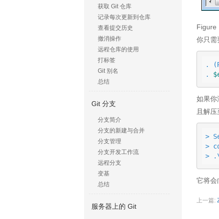
获取 Git 仓库
记录每次更新到仓库
Figur
查看提交历史
撤消操作
你只需要
远程仓库的使用
打标签
. (
Git 别名
. 
$
总结
如果你没
Git 分支
且解压至
分支简介
分支的新建与合并
> S
分支管理
> c
分支开发工作流
> .
远程分支
变基
它将会向
总结
上一篇:
服务器上的 Git