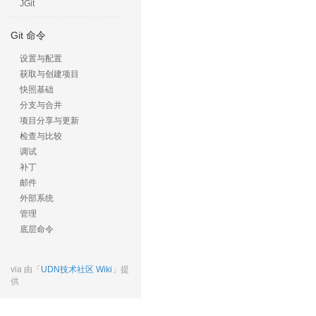
JGit
Git 命令
设置与配置
获取与创建项目
快照基础
分支与合并
项目分享与更新
检查与比较
调试
补丁
邮件
外部系统
管理
底层命令
via 由「
UDN技术社区 Wiki
」提
供