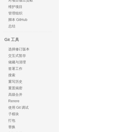
对项目做出贡献
维护项目
管理组织
脚本 GitHub
总结
Git 工具
选择修订版本
交互式暂存
储藏与清理
签署工作
搜索
重写历史
重置揭密
高级合并
Rerere
使用 Git 调试
子模块
打包
替换