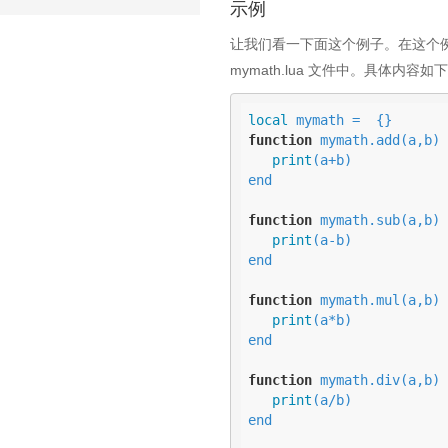
示例
让我们看一下面这个例子。在这个例
mymath.lua 文件中。具体内容如
local
function
 mymath.add(a,b)

print
(a+b)

end

function
 mymath.sub(a,b)

print
(a-b)

end

function
 mymath.mul(a,b)

print
(a*b)

end

function
 mymath.div(a,b)

print
(a/b)

end
