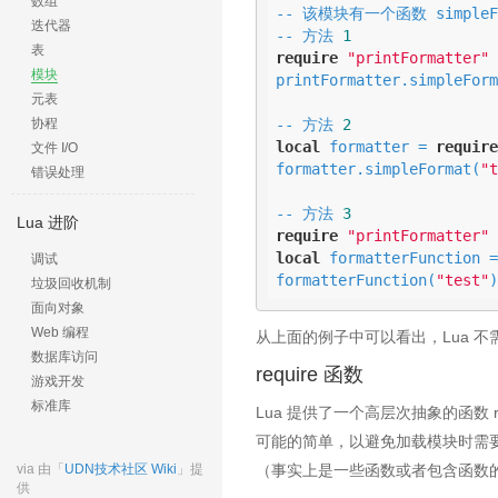
数组
-- 该模块有一个函数 simpleFor
迭代器
-- 方法 
1
表
require
"printFormatter"
模块
printFormatter.simpleForm
元表
协程
-- 方法 
2
local
 formatter = 
require
文件 I/O
formatter.simpleFormat(
"t
错误处理
-- 方法 
3
Lua 进阶
require
"printFormatter"
local
 formatterFunction =
调试
formatterFunction(
"test"
)
垃圾回收机制
面向对象
Web 编程
从上面的例子中可以看出，Lua 
数据库访问
require 函数
游戏开发
标准库
Lua 提供了一个高层次抽象的函数
可能的简单，以避免加载模块时需要
via 由「
UDN技术社区 Wiki
」提
（事实上是一些函数或者包含函数
供