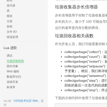
数组
迭代器
垃圾收集器步长倍增器
表
步长倍增器用于控制了垃圾收集器
模块
步长的大小。值小于 100 可能
元表
协程
运行的速率是内存分配的两倍。
文件 I/O
垃圾回收器相关函数
错误处理
作为开发人员，我们可能需要控制 
Lua 进阶
collectgarbage("col
调试
collectgarbage("co
垃圾回收机制
collectgarbage("re
collectgarbage("
面向对象
予变量）。稍后，我们将详
Web 编程
collectgarbage("s
数据库访问
collectgarbage(
游戏开发
回收的最后一次迭代则此函数返
标准库
collectgarbage("sto
下面的示例代码中使用了垃圾收集
via 由「
UDN技术社区 Wiki
」提
供