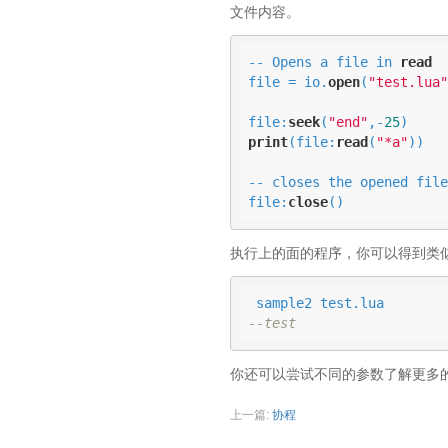
文件内容。
-- Opens a file in 
read
file = io.
open
(
"test.lua"
file:
seek
(
"end"
,-
25
print
(file:
read
(
"*a"
))

-- closes the opened file

file:
close
()
执行上的面的程序，你可以得到类
--test
你还可以尝试不同的参数了解更多的 
上一篇:
协程