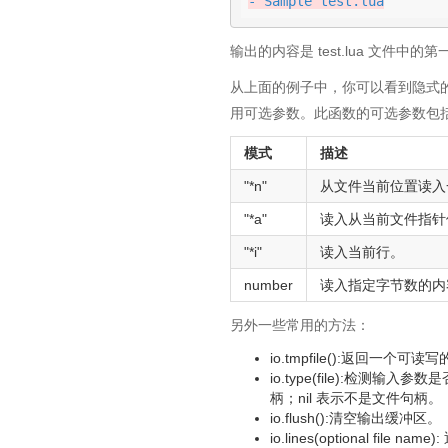
- Sample test.lua
输出的内容是 test.lua 文件中的第一行。“
从上面的例子中，你可以看到隐式的描述
用可选参数。此函数的可选参数包
模式
描述
"*n"
从文件当前位置读入一
"*a"
读入从当前文件指针
"*i"
读入当前行。
number
读入指定字节数的内
另外一些常用的方法：
io.tmpfile():返回
io.type(file):检测输入
柄；nil 表示不是文件句柄。
io.flush():清空输出缓冲区。
io.lines(optional