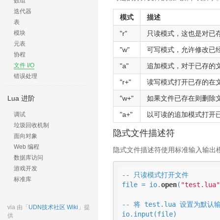
数组
迭代器
模式
描述
表
模块
"r"
只读模式，这也是对已
元表
"w"
可写模式，允许修改已
协程
文件 I/O
"a"
追加模式，对于已存的
错误处理
"r+"
读写模式打开已存的在
Lua 进阶
"w+"
如果文件已存在则删除
"a+"
以可读的追加模式打开
调试
垃圾回收机制
隐式文件描述符
面向对象
Web 编程
隐式文件描述符使用标准输入输出
数据库访问
游戏开发
-- 只读模式打开文件

标准库
file = io.
open
(
"test.lua"
-- 将 test.lua 设置为默认
via 由「
UDN技术社区 Wiki
」提
io.input(file)

供