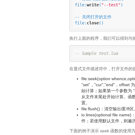
file:
write
(
"--test"
)

-- 关闭打开的文件

file:
close
()
执行上面的程序，我们可以得到与
-- Sample test.lua
在显式文件描述符中，打开文件的
file:seek(option wh
“set”，"cur","end"
始计算；如果第一个参数为 "
从文件末尾处开始计算。函数
置。
file:flush()：清空输出缓冲
io.lines(optiona
件；若使用默认文件，则遍
下面的例子演示 seek 函数的使