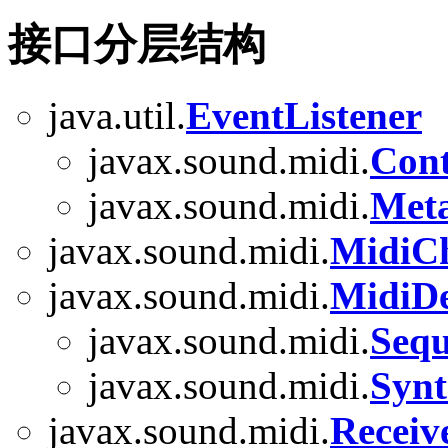
接口分层结构
java.util.
EventListener
javax.sound.midi.
Cont
javax.sound.midi.
Meta
javax.sound.midi.
MidiC
javax.sound.midi.
MidiDe
javax.sound.midi.
Sequ
javax.sound.midi.
Synt
javax.sound.midi.
Receiv