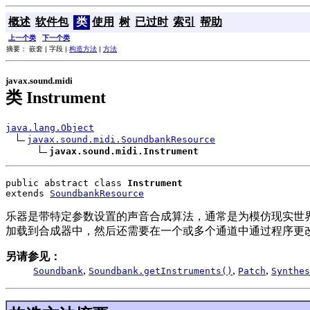
概述
软件包
类
使用
树
已过时
索引
帮助
上一个类
下一个类
摘要： 嵌套 | 字段 |
构造方法
|
方法
javax.sound.midi
类 Instrument
java.lang.Object
javax.sound.midi.SoundbankResource
javax.sound.midi.Instrument
public abstract class 
Instrument
extends 
SoundbankResource
乐器是带特定参数设置的声音合成算法，通常是为模仿现实世界的
加载到合成器中，然后还需要在一个或多个通道中通过程序更改
另请参见：
,
,
,
Soundbank
Soundbank.getInstruments()
Patch
Synthes