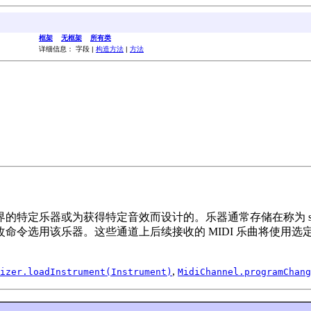
框架
无框架
所有类
详细信息： 字段 |
构造方法
|
方法
特定乐器或为获得特定音效而设计的。乐器通常存储在称为 sou
命令选用该乐器。这些通道上后续接收的 MIDI 乐曲将使用选
,
izer.loadInstrument(Instrument)
MidiChannel.programChang