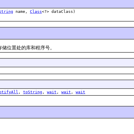
String
name,
Class
<?> dataClass)
存储位置处的库和程序号。
otifyAll
,
toString
,
wait
,
wait
,
wait