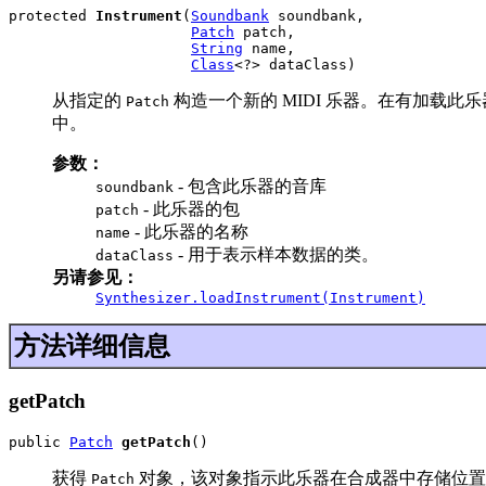
protected 
Instrument
(
Soundbank
 soundbank,

Patch
 patch,

String
 name,

Class
<?> dataClass)
从指定的
构造一个新的 MIDI 乐器。在有加载
Patch
中。
参数：
- 包含此乐器的音库
soundbank
- 此乐器的包
patch
- 此乐器的名称
name
- 用于表示样本数据的类。
dataClass
另请参见：
Synthesizer.loadInstrument(Instrument)
方法详细信息
getPatch
public 
Patch
getPatch
()
获得
对象，该对象指示此乐器在合成器中存储位置
Patch