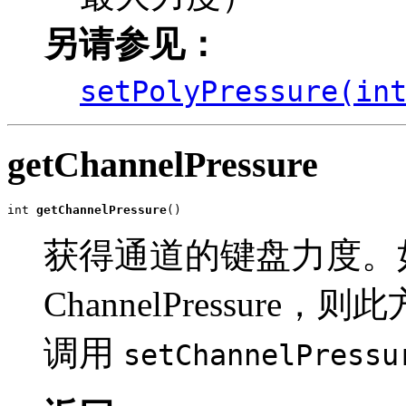
另请参见：
setPolyPressure(in
getChannelPressure
int 
getChannelPressure
()
获得通道的键盘力度。
ChannelPressur
调用
setChannelPressu