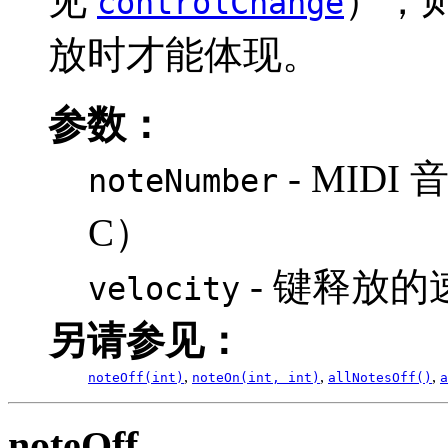
见
），
controlChange
放时才能体现。
参数：
- MIDI 
noteNumber
C）
- 键释放的
velocity
另请参见：
,
,
,
noteOff(int)
noteOn(int, int)
allNotesOff()
a
noteOff