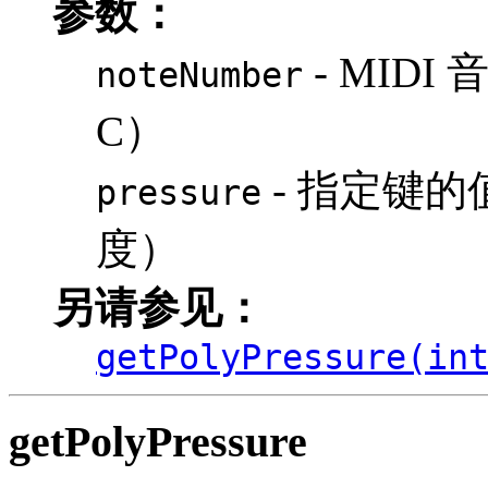
参数：
- MIDI 
noteNumber
C）
- 指定键的值
pressure
度）
另请参见：
getPolyPressure(in
getPolyPressure