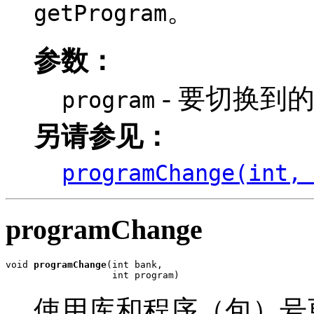
。
getProgram
参数：
- 要切换到的
program
另请参见：
programChange(int,
programChange
void 
programChange
(int bank,

                   int program)
使用库和程序（包）号