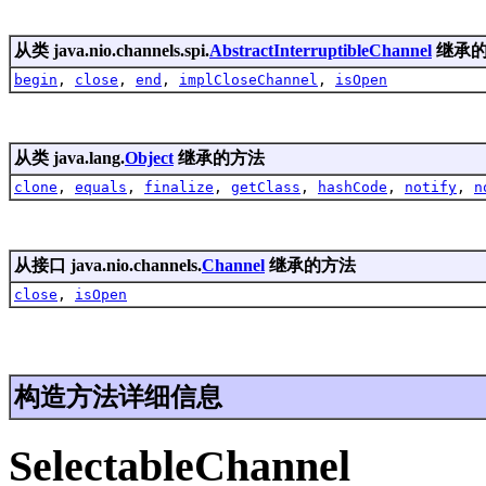
从类 java.nio.channels.spi.
AbstractInterruptibleChannel
继承
begin
,
close
,
end
,
implCloseChannel
,
isOpen
从类 java.lang.
Object
继承的方法
clone
,
equals
,
finalize
,
getClass
,
hashCode
,
notify
,
n
从接口 java.nio.channels.
Channel
继承的方法
close
,
isOpen
构造方法详细信息
SelectableChannel