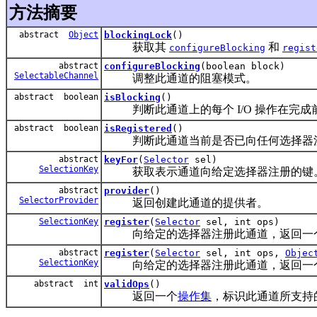
方法摘要
abstract
Object
blockingLock
()
获取其
和
configureBlocking
regist
abstract
configureBlocking
(boolean block)
SelectableChannel
调整此通道的阻塞模式。
abstract boolean
isBlocking
()
判断此通道上的每个 I/O 操作在完成
abstract boolean
isRegistered
()
判断此通道当前是否已向任何选择器
abstract
keyFor
(
Selector
sel)
SelectionKey
获取表示通道向给定选择器注册的键
abstract
provider
()
SelectorProvider
返回创建此通道的提供者。
SelectionKey
register
(
Selector
sel, int ops)
向给定的选择器注册此通道，返回一
abstract
register
(
Selector
sel, int ops,
Objec
SelectionKey
向给定的选择器注册此通道，返回一
abstract int
validOps
()
返回一个
操作集
，标识此通道所支持