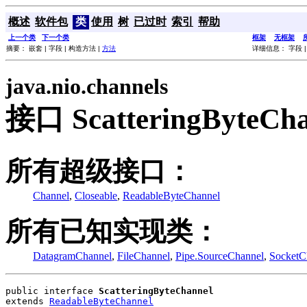
概述
软件包
类
使用
树
已过时
索引
帮助
上一个类
下一个类
框架
无框架
摘要： 嵌套 | 字段 | 构造方法 |
方法
详细信息： 字段 |
java.nio.channels
接口 ScatteringByteCha
所有超级接口：
Channel
,
Closeable
,
ReadableByteChannel
所有已知实现类：
DatagramChannel
,
FileChannel
,
Pipe.SourceChannel
,
SocketC
public interface 
ScatteringByteChannel
extends 
ReadableByteChannel