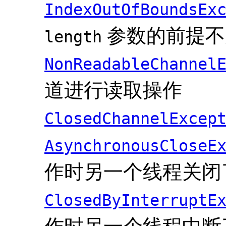
IndexOutOfBoundsEx
参数的前提不
length
NonReadableChannel
道进行读取操作
ClosedChannelExcep
AsynchronousCloseE
作时另一个线程关闭
ClosedByInterruptE