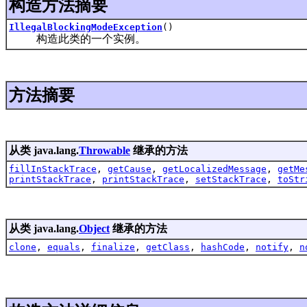
构造方法摘要
IllegalBlockingModeException
()
构造此类的一个实例。
方法摘要
从类 java.lang.
Throwable
继承的方法
fillInStackTrace
,
getCause
,
getLocalizedMessage
,
getMe
printStackTrace
,
printStackTrace
,
setStackTrace
,
toStr
从类 java.lang.
Object
继承的方法
clone
,
equals
,
finalize
,
getClass
,
hashCode
,
notify
,
n