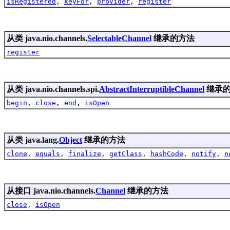
isRegistered
,
keyFor
,
provider
,
register
从类 java.nio.channels.
SelectableChannel
继承的方法
register
从类 java.nio.channels.spi.
AbstractInterruptibleChannel
继承
begin
,
close
,
end
,
isOpen
从类 java.lang.
Object
继承的方法
clone
,
equals
,
finalize
,
getClass
,
hashCode
,
notify
,
n
从接口 java.nio.channels.
Channel
继承的方法
close
,
isOpen