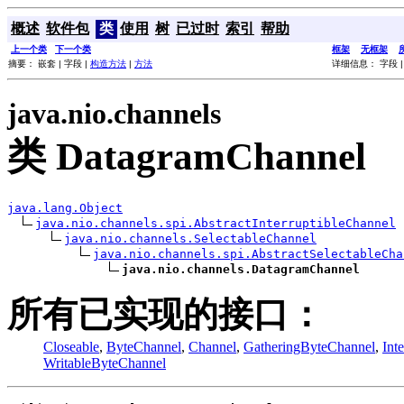
概述
软件包
类
使用
树
已过时
索引
帮助
上一个类
下一个类
框架
无框架
摘要： 嵌套 | 字段 |
构造方法
|
方法
详细信息： 字段 
java.nio.channels
类 DatagramChannel
java.lang.Object
java.nio.channels.spi.AbstractInterruptibleChannel
java.nio.channels.SelectableChannel
java.nio.channels.spi.AbstractSelectableCha
java.nio.channels.DatagramChannel
所有已实现的接口：
Closeable
,
ByteChannel
,
Channel
,
GatheringByteChannel
,
Int
WritableByteChannel