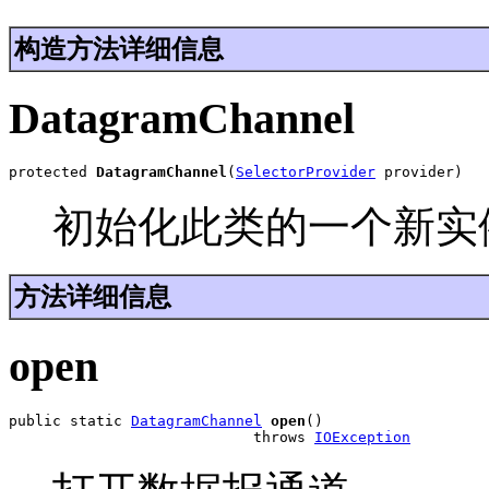
构造方法详细信息
DatagramChannel
protected 
DatagramChannel
(
SelectorProvider
 provider)
初始化此类的一个新实
方法详细信息
open
public static 
DatagramChannel
open
()

                            throws 
IOException