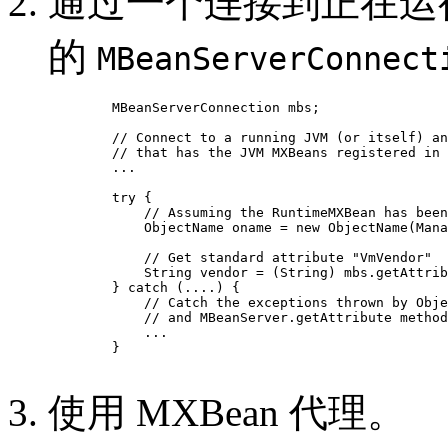
通过一个连接到正在运
的
MBeanServerConnect
   MBeanServerConnection mbs;

   // Connect to a running JVM (or itself) an
   // that has the JVM MXBeans registered in 
   ...

   try {

       // Assuming the RuntimeMXBean has been
       ObjectName oname = new ObjectName(Mana
       // Get standard attribute "VmVendor"

       String vendor = (String) mbs.getAttrib
   } catch (....) {

       // Catch the exceptions thrown by Obje
       // and MBeanServer.getAttribute method

       ...

   }

使用 MXBean 代理。