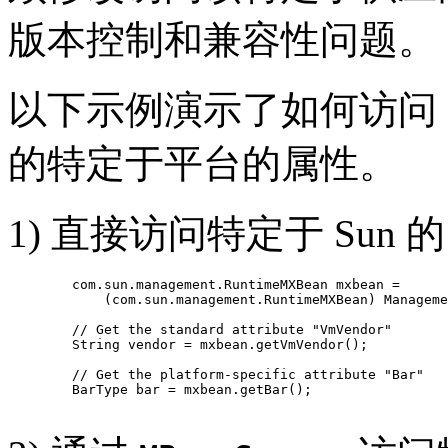
版本控制和兼容性问题。
以下示例演示了如何访问 S
的特定于平台的属性。
1) 直接访问特定于 Sun 的
   com.sun.management.RuntimeMXBean mxbean = 

       (com.sun.management.RuntimeMXBean) Manageme
   // Get the standard attribute "VmVendor"

   String vendor = mxbean.getVmVendor();

   // Get the platform-specific attribute "Bar"

   BarType bar = mxbean.getBar();
