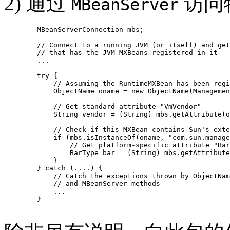
2) 通过
访问特
MBeanServer
   MBeanServerConnection mbs;

   // Connect to a running JVM (or itself) and get
   // that has the JVM MXBeans registered in it

   ...

   try {

       // Assuming the RuntimeMXBean has been regi
       ObjectName oname = new ObjectName(Managemen
       // Get standard attribute "VmVendor"

       String vendor = (String) mbs.getAttribute(o
       // Check if this MXBean contains Sun's exte
       if (mbs.isInstanceOf(oname, "com.sun.manage
           // Get platform-specific attribute "Bar
           BarType bar = (String) mbs.getAttribute
       }

   } catch (....) {

       // Catch the exceptions thrown by ObjectNam
       // and MBeanServer methods

       ...

   }
