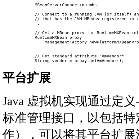
   MBeanServerConnection mbs;

   // Connect to a running JVM (or itself) an
   // that has the JVM MBeans registered in i
   ...

   // Get a MBean proxy for RuntimeMXBean int
   RuntimeMXBean proxy = 

       ManagementFactory.newPlatformMXBeanPro
                                             
                                             
   // Get standard attribute "VmVendor"

平台扩展
Java 虚拟机实现通过
标准管理接口，以包括特
作），可以将其平台扩展