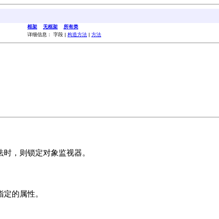
框架
无框架
所有类
详细信息： 字段 |
构造方法
|
方法
法时，则锁定对象监视器。
指定的属性。