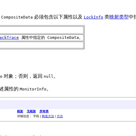
定
必须包含以下属性以及
类
映射类型
中
CompositeData
LockInfo
ackTrace
属性中指定的 CompositeData。
对象；否则，返回
。
o
null
述属性的
。
MonitorInfo
框架
无框架
所有类
详细信息： 字段 |
构造方法
|
方法