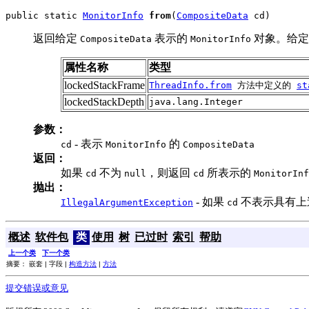
public static 
MonitorInfo
from
(
CompositeData
 cd)
返回给定
表示的
对象。给
CompositeData
MonitorInfo
属性名称
类型
lockedStackFrame
ThreadInfo.from
方法中定义的
st
lockedStackDepth
java.lang.Integer
参数：
- 表示
的
cd
MonitorInfo
CompositeData
返回：
如果
不为
，则返回
所表示的
cd
null
cd
MonitorInf
抛出：
- 如果
不表示具有上
IllegalArgumentException
cd
概述
软件包
类
使用
树
已过时
索引
帮助
上一个类
下一个类
摘要： 嵌套 | 字段 |
构造方法
|
方法
提交错误或意见