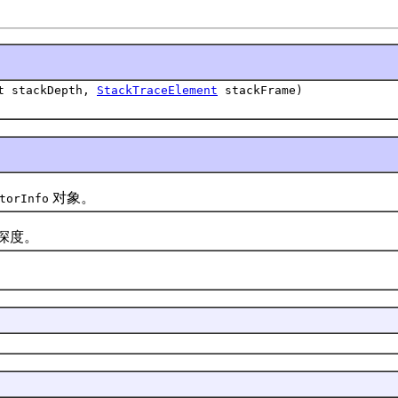
nt stackDepth,
StackTraceElement
stackFrame)
对象。
torInfo
深度。