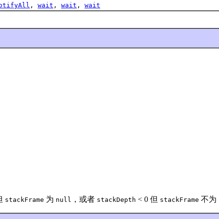
otifyAll
,
wait
,
wait
,
wait
。
 但
为
，或者
< 0 但
不为
stackFrame
null
stackDepth
stackFrame