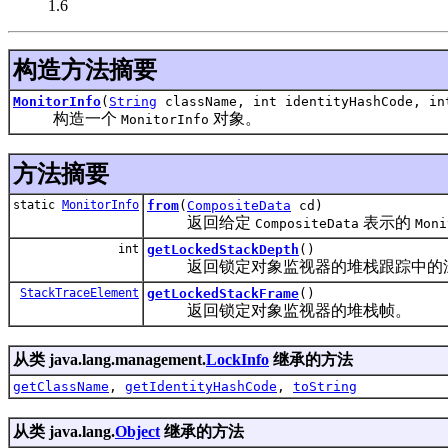
1.6
构造方法摘要
MonitorInfo
(
String
className, int identityHashCode, i
构造一个
对象。
MonitorInfo
方法摘要
static
MonitorInfo
from
(
CompositeData
cd)
返回给定
表示的
CompositeData
Moni
int
getLockedStackDepth
()
返回锁定对象监视器的堆栈跟踪中的
StackTraceElement
getLockedStackFrame
()
返回锁定对象监视器的堆栈帧。
从类 java.lang.management.
LockInfo
继承的方法
getClassName
,
getIdentityHashCode
,
toString
从类 java.lang.
Object
继承的方法