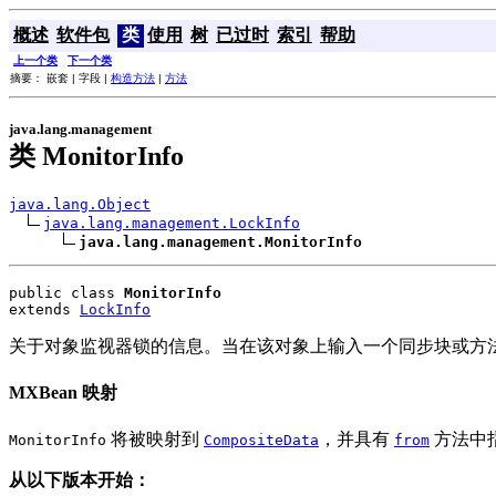
概述
软件包
类
使用
树
已过时
索引
帮助
上一个类
下一个类
摘要： 嵌套 | 字段 |
构造方法
|
方法
java.lang.management
类 MonitorInfo
java.lang.Object
java.lang.management.LockInfo
java.lang.management.MonitorInfo
public class 
MonitorInfo
extends 
LockInfo
关于对象监视器锁的信息。当在该对象上输入一个同步块或方
MXBean 映射
将被映射到
，并具有
方法中
MonitorInfo
CompositeData
from
从以下版本开始：