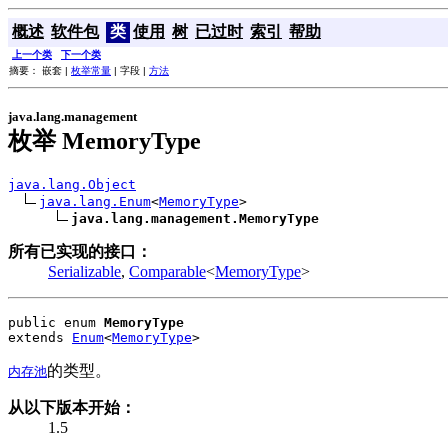
概述
软件包
类
使用
树
已过时
索引
帮助
上一个类
下一个类
摘要： 嵌套 |
枚举常量
| 字段 |
方法
java.lang.management
枚举 MemoryType
java.lang.Object
java.lang.Enum
<
MemoryType
>

java.lang.management.MemoryType
所有已实现的接口：
Serializable
,
Comparable
<
MemoryType
>
public enum 
MemoryType
extends 
Enum
<
MemoryType
>
的类型。
内存池
从以下版本开始：
1.5