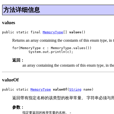
方法详细信息
values
public static final 
MemoryType
[] 
values
()
Returns an array containing the constants of this enum type, in 
for(MemoryType c : MemoryType.values())

返回：
an array containing the constants of this enum type, in th
valueOf
public static 
MemoryType
valueOf
(
String
 name)
返回带有指定名称的该类型的枚举常量。 字符串必须与
参数：
-
指定要返回的枚举常量的名称。