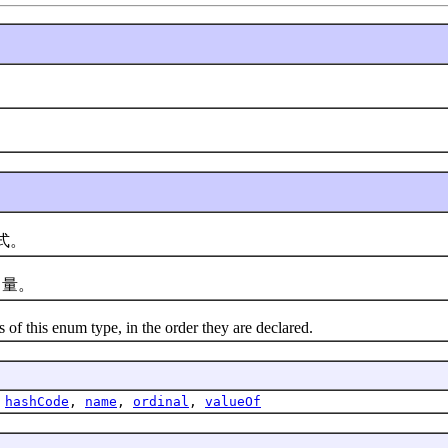
式。
量。
 this enum type, in the order they are declared.
,
hashCode
,
name
,
ordinal
,
valueOf