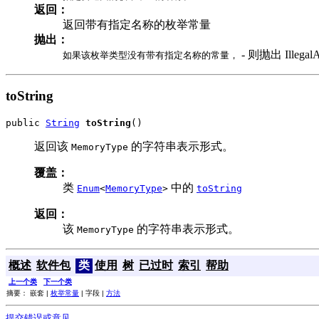
返回：
返回带有指定名称的枚举常量
抛出：
- 则抛出 IllegalA
如果该枚举类型没有带有指定名称的常量，
toString
public 
String
toString
()
返回该
的字符串表示形式。
MemoryType
覆盖：
类
中的
Enum
<
MemoryType
>
toString
返回：
该
的字符串表示形式。
MemoryType
概述
软件包
类
使用
树
已过时
索引
帮助
上一个类
下一个类
摘要： 嵌套 |
枚举常量
| 字段 |
方法
提交错误或意见