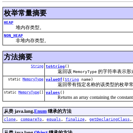
枚举常量摘要
HEAP
堆内存类型。
NON_HEAP
非堆内存类型。
方法摘要
String
toString
()
返回该
的字符串表示形
MemoryType
static
MemoryType
valueOf
(
String
name)
返回带有指定名称的该类型的枚举常
static
MemoryType
[]
values
()
Returns an array containing the constants of
从类 java.lang.
Enum
继承的方法
clone
,
compareTo
,
equals
,
finalize
,
getDeclaringClass
从类 java.lang.
Object
继承的方法