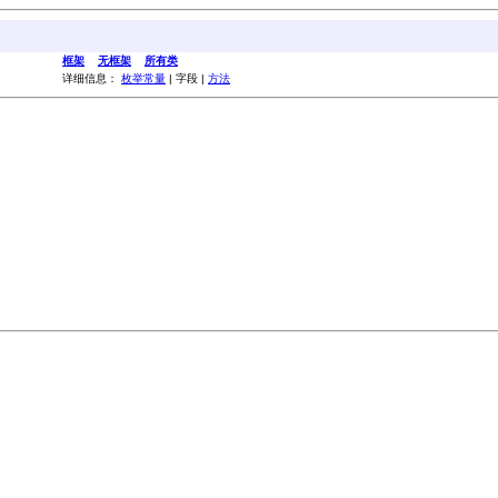
框架
无框架
所有类
详细信息：
枚举常量
| 字段 |
方法