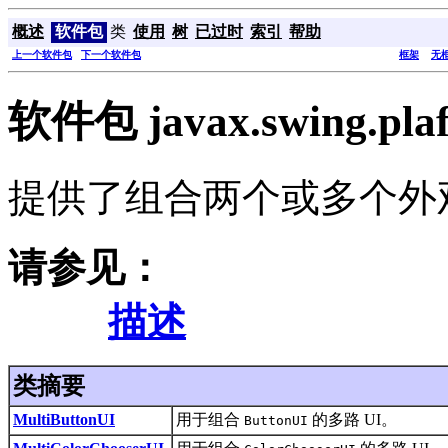
概述
软件包
类
使用
树
已过时
索引
帮助
上一个软件包
下一个软件包
框架
无
软件包 javax.swing.plaf
提供了组合两个或多个外
请参见：
描述
类摘要
MultiButtonUI
用于组合
的多路 UI。
ButtonUI