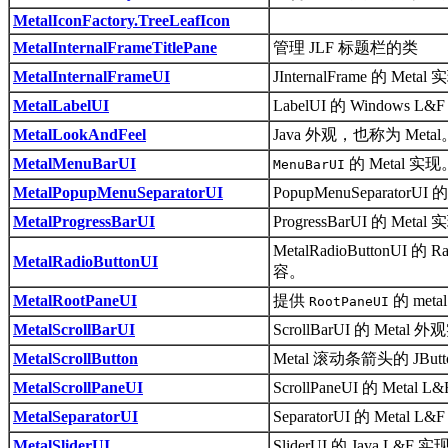
MetalIconFactory.TreeLeafIcon
MetalInternalFrameTitlePane
管理 JLF 标题栏的类
MetalInternalFrameUI
JInternalFrame 的 Metal
MetalLabelUI
LabelUI 的 Windows L
MetalLookAndFeel
Java 外观，也称为 Metal
MetalMenuBarUI
的 Metal 实现
MenuBarUI
MetalPopupMenuSeparatorUI
PopupMenuSeparatorUI
MetalProgressBarUI
ProgressBarUI 的 Metal
MetalRadioButtonUI 的 
MetalRadioButtonUI
容。
MetalRootPaneUI
提供
的 met
RootPaneUI
MetalScrollBarUI
ScrollBarUI 的 Metal 
MetalScrollButton
Metal 滚动条箭头的 JBut
MetalScrollPaneUI
ScrollPaneUI 的 Metal 
MetalSeparatorUI
SeparatorUI 的 Metal L
MetalSliderUI
SliderUI 的 Java L&F 