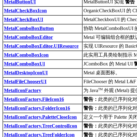
MetalButtonUI
MetalButtonUI 实现
警告
MetalCheckBoxIcon
OrganicCheckBoxUI 的 
MetalCheckBoxUI
MetalCheckboxUI 的 Ch
MetalComboBoxButton
协助 MetalComboBoxUI 
MetalComboBoxEditor
Metal 可编辑组合框的
MetalComboBoxEditor.UIResource
实现 UIResource 的 Bas
MetalComboBoxIcon
此实用工具类绘制指示 Met
MetalComboBoxUI
JComboBox 的 Metal UI
MetalDesktopIconUI
Metal 桌面图标。
MetalFileChooserUI
FileChooser 的 Metal L
TM
MetalIconFactory
为 Java
外观 (Metal) 
MetalIconFactory.FileIcon16
警告：
此类的已序列化对象
MetalIconFactory.FolderIcon16
警告：
此类的已序列化对象
MetalIconFactory.PaletteCloseIcon
定义一个用于 Palette 
MetalIconFactory.TreeControlIcon
警告：
此类的已序列化对象
MetalIconFactory.TreeFolderIcon
警告：
此类的已序列化对象