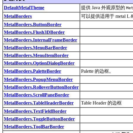
DefaultMetalTheme
提供 Java 外观原型的
Me
MetalBorders
可以提供适用于 metal L &
MetalBorders.ButtonBorder
MetalBorders.Flush3DBorder
MetalBorders.InternalFrameBorder
MetalBorders.MenuBarBorder
MetalBorders.MenuItemBorder
MetalBorders.OptionDialogBorder
MetalBorders.PaletteBorder
Palette 的边框。
MetalBorders.PopupMenuBorder
MetalBorders.RolloverButtonBorder
MetalBorders.ScrollPaneBorder
MetalBorders.TableHeaderBorder
Table Header 的边框
MetalBorders.TextFieldBorder
MetalBorders.ToggleButtonBorder
MetalBorders.ToolBarBorder