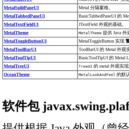
MetalSplitPaneUI
Metal 分隔窗格。
MetalTabbedPaneUI
BasicTabbedPaneUI 的 
MetalTextFieldUI
JTextField 外观的基础。
MetalTheme
提供 Java
MetalTheme
MetalToggleButtonUI
MetalToggleButton 实现
MetalToolBarUI
ToolBarUI 的 Metal 
MetalToolTipUI
BasicToolTipUI 的 Meta
MetalTreeUI
的 metal 外观实
TreeUI
OceanTheme
的默
MetalLookAndFeel
软件包 javax.swing.pl
提供根据 Java 外观（