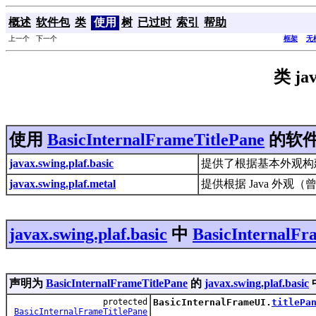
概述
软件包
类
使用
树
已过时
索引
帮助
上一个 下一个
框架
无
类 jav
使用
BasicInternalFrameTitlePane
的软
javax.swing.plaf.basic
提供了根据基本外观构
javax.swing.plaf.metal
提供根据 Java 外观
javax.swing.plaf.basic
中
BasicInternalFr
声明为
BasicInternalFrameTitlePane
的
javax.swing.plaf.basic
protected
BasicInternalFrameUI.
titlePa
BasicInternalFrameTitlePane