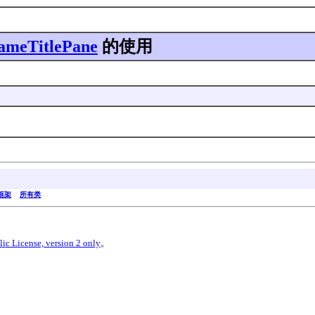
rameTitlePane
的使用
框架
所有类
ic License, version 2 only
。