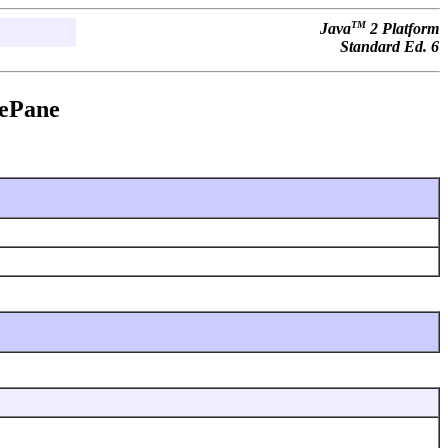
TM
Java
2 Platform
Standard Ed. 6
lePane