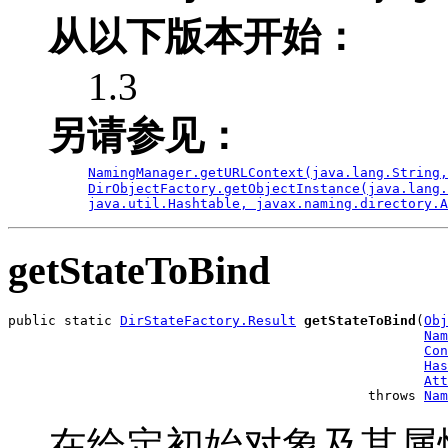
从以下版本开始：
1.3
另请参见：
NamingManager.getURLContext(java.lang.String,
DirObjectFactory.getObjectInstance(java.lang.
java.util.Hashtable
, javax.naming.directory.A
getStateToBind
public static 
DirStateFactory.Result
getStateToBind
(
Obj
Nam
Con
Has
Att
                                             throws 
Nam
在给定初始对象及其属