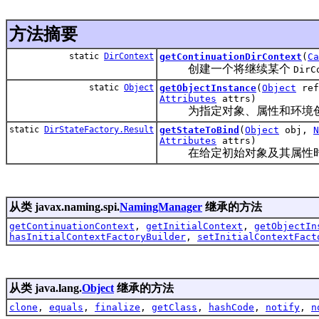
方法摘要
static
DirContext
getContinuationDirContext
(
Ca
创建一个将继续某个
DirC
static
Object
getObjectInstance
(
Object
ref
Attributes
attrs)
为指定对象、属性和环境创
static
DirStateFactory.Result
getStateToBind
(
Object
obj,
N
Attributes
attrs)
在给定初始对象及其属性时
从类 javax.naming.spi.
NamingManager
继承的方法
getContinuationContext
,
getInitialContext
,
getObjectIn
hasInitialContextFactoryBuilder
,
setInitialContextFact
从类 java.lang.
Object
继承的方法
clone
,
equals
,
finalize
,
getClass
,
hashCode
,
notify
,
n