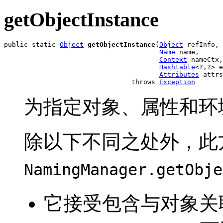
getObjectInstance
public static 
Object
getObjectInstance
(
Object
 refInfo,

Name
 name,

Context
 nameCtx,

Hashtable
<?,?> e
Attributes
 attrs
                                throws 
Exception
为指定对象、属性和环
除以下不同之处外，此
NamingManager.getObje
它接受包含与对象关