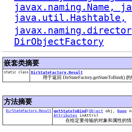
javax.naming.Name, ja
java.util.Hashtable
,
javax.naming.director
DirObjectFactory
嵌套类摘要
static class
DirStateFactory.Result
用于返回 DirStateFactory.getStateToBin
方法摘要
DirStateFactory.Result
getStateToBind
(
Object
obj,
Name
n
Attributes
inAttrs)
在给定要传输的对象和属性的情况