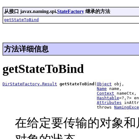
从接口 javax.naming.spi.
StateFactory
继承的方法
getStateToBind
方法详细信息
getStateToBind
DirStateFactory.Result
getStateToBind
(
Object
 obj,

Name
 name,

Context
 nameCtx,

Hashtable
<?,?> en
Attributes
 inAttr
                                      throws 
NamingExce
在给定要传输的对象和