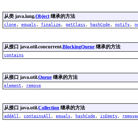
从类 java.lang.
Object
继承的方法
clone
,
equals
,
finalize
,
getClass
,
hashCode
,
notify
,
n
从接口 java.util.concurrent.
BlockingQueue
继承的方法
contains
从接口 java.util.
Queue
继承的方法
element
,
remove
从接口 java.util.
Collection
继承的方法
addAll
,
containsAll
,
equals
,
hashCode
,
isEmpty
,
remove