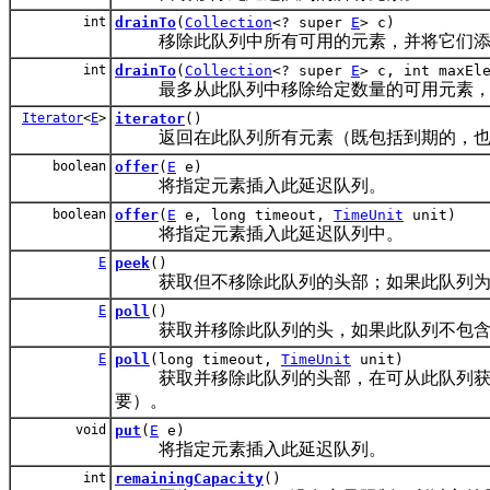
int
drainTo
(
Collection
<? super
E
> c)
移除此队列中所有可用的元素，并将它们添加到给定 
int
drainTo
(
Collection
<? super
E
> c, int maxEl
最多从此队列中移除给定数量的可用元素，并将这些元
Iterator
<
E
>
iterator
()
返回在此队列所有元素（既包括到期的，也包
boolean
offer
(
E
e)
将指定元素插入此延迟队列。
boolean
offer
(
E
e, long timeout,
TimeUnit
unit)
将指定元素插入此延迟队列中。
E
peek
()
获取但不移除此队列的头部；如果此队列为
E
poll
()
获取并移除此队列的头，如果此队列不包含
E
poll
(long timeout,
TimeUnit
unit)
获取并移除此队列的头部，在可从此队列获得
要）。
void
put
(
E
e)
将指定元素插入此延迟队列。
int
remainingCapacity
()