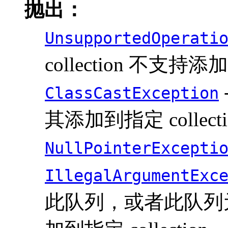
抛出：
UnsupportedOperati
collection 不支持
ClassCastException
其添加到指定 collecti
NullPointerExcepti
IllegalArgumentExc
此队列，或者此队列