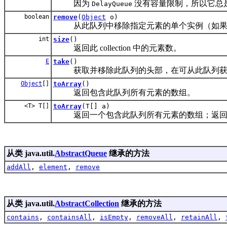
因为
没有容量限制，所以它总
DelayQueue
boolean
remove
(
Object
o)
从此队列中移除指定元素的单个实例（如果
int
size
()
返回此 collection 中的元素数。
E
take
()
获取并移除此队列的头部，在可从此队列获得
Object
[]
toArray
()
返回包含此队列所有元素的数组。
<T> T[]
toArray
(T[] a)
返回一个包含此队列所有元素的数组；返回数
从类 java.util.
AbstractQueue
继承的方法
addAll
,
element
,
remove
从类 java.util.
AbstractCollection
继承的方法
contains
,
containsAll
,
isEmpty
,
removeAll
,
retainAll
,