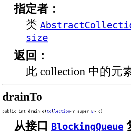
指定者：
类
AbstractCollecti
size
返回：
此 collection 中的
drainTo
public int 
drainTo
(
Collection
<? super 
E
> c)
从接口
BlockingQueue