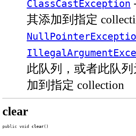
ClassCastException
其添加到指定 collecti
NullPointerExcepti
IllegalArgumentExc
此队列，或者此队列
加到指定 collection
clear
public void 
clear
()