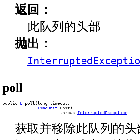
返回：
此队列的头部
抛出：
InterruptedExcepti
poll
public 
E
poll
(long timeout,

TimeUnit
 unit)

                       throws 
InterruptedException
获取并移除此队列的头