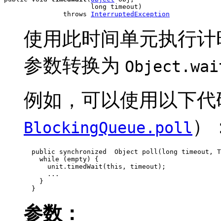
                      long timeout)

               throws 
InterruptedException
使用此时间单元执行计
参数转换为
Object.wai
例如，可以使用以下代
）
BlockingQueue.poll
  public synchronized  Object poll(long timeout, T
    while (empty) {

      unit.timedWait(this, timeout);

      ...

    }

  }
参数：