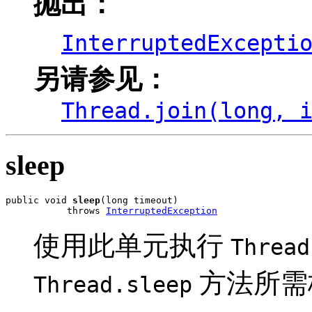
抛出：
InterruptedExcepti
另请参见：
Thread.join(long, 
sleep
public void 
sleep
(long timeout)

           throws 
InterruptedException
使用此单元执行
Thread
方法所需
Thread.sleep