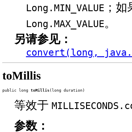
；如
Long.MIN_VALUE
。
Long.MAX_VALUE
另请参见：
convert(long, java
toMillis
public long 
toMillis
(long duration)
等效于
MILLISECONDS.c
参数：