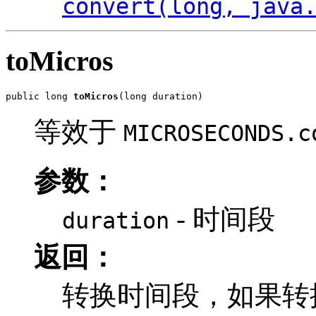
convert(long, java
toMicros
public long 
toMicros
(long duration)
等效于
MICROSECONDS.c
参数：
- 时间段
duration
返回：
转换时间段，如果转