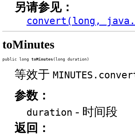
另请参见：
convert(long, java
toMinutes
public long 
toMinutes
(long duration)
等效于
MINUTES.conver
参数：
- 时间段
duration
返回：