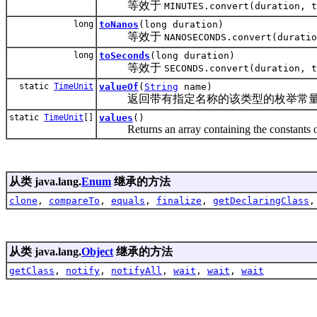
等效于
MINUTES.convert(duration, t
long
toNanos
(long duration)
等效于
NANOSECONDS.convert(duratio
long
toSeconds
(long duration)
等效于
SECONDS.convert(duration, t
static
TimeUnit
valueOf
(
String
name)
返回带有指定名称的该类型的枚举常
static
TimeUnit
[]
values
()
Returns an array containing the constants of t
从类 java.lang.
Enum
继承的方法
clone
,
compareTo
,
equals
,
finalize
,
getDeclaringClass
从类 java.lang.
Object
继承的方法
getClass
,
notify
,
notifyAll
,
wait
,
wait
,
wait