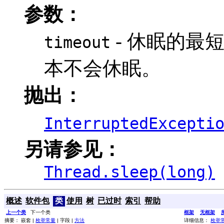
参数：
- 休眠的最
timeout
本不会休眠。
抛出：
InterruptedExcepti
另请参见：
Thread.sleep(long)
概述
软件包
类
使用
树
已过时
索引
帮助
上一个类
下一个类
框架
无框架
摘要： 嵌套 |
枚举常量
| 字段 |
方法
详细信息：
枚举