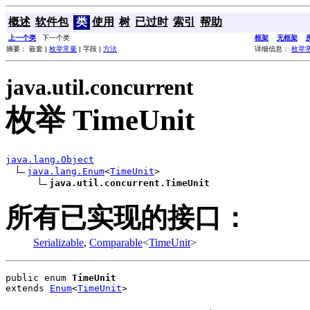
概述
软件包
类
使用
树
已过时
索引
帮助
上一个类
下一个类
框架
无框架
摘要： 嵌套 |
枚举常量
| 字段 |
方法
详细信息：
枚举
java.util.concurrent
枚举 TimeUnit
java.lang.Object
java.lang.Enum
<
TimeUnit
>

java.util.concurrent.TimeUnit
所有已实现的接口：
Serializable
,
Comparable
<
TimeUnit
>
public enum 
TimeUnit
extends 
Enum
<
TimeUnit
>