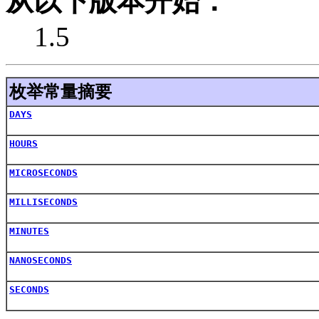
从以下版本开始：
1.5
枚举常量摘要
DAYS
HOURS
MICROSECONDS
MILLISECONDS
MINUTES
NANOSECONDS
SECONDS