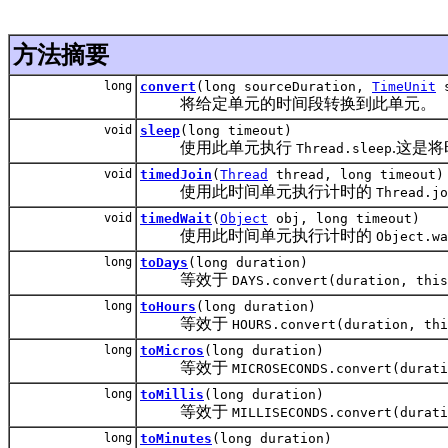
方法摘要
long
convert
(long sourceDuration,
TimeUnit
s
将给定单元的时间段转换到此单元。
void
sleep
(long timeout)
使用此单元执行
.这是
Thread.sleep
void
timedJoin
(
Thread
thread, long timeout)
使用此时间单元执行计时的
Thread.jo
void
timedWait
(
Object
obj, long timeout)
使用此时间单元执行计时的
Object.wa
long
toDays
(long duration)
等效于
DAYS.convert(duration, this
long
toHours
(long duration)
等效于
HOURS.convert(duration, thi
long
toMicros
(long duration)
等效于
MICROSECONDS.convert(durati
long
toMillis
(long duration)
等效于
MILLISECONDS.convert(durati
long
toMinutes
(long duration)