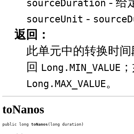
- 给
sourceDuration
-
sourceUnit
sourceD
返回：
此单元中的转换时间
回
；
Long.MIN_VALUE
。
Long.MAX_VALUE
toNanos
public long 
toNanos
(long duration)