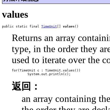
values
public static final 
TimeUnit
[] 
values
()
Returns an array containi
type, in the order they a
used to iterate over the c
for(TimeUnit c : TimeUnit.values())

返回：
an array containing the
the order they are decl