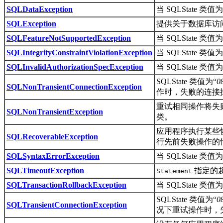
SQLDataException
当 SQLState 类值为
SQLException
提供关于数据库访
SQLFeatureNotSupportedException
当 SQLState 类值为
SQLIntegrityConstraintViolationException
当 SQLState 类值为
SQLInvalidAuthorizationSpecException
当 SQLState 类值为
SQLState 类值为“
0
SQLNonTransientConnectionException
作时，失败的连接
重试相同操作将失
SQLNonTransientException
类。
应用程序执行某些
SQLRecoverableException
行先前失败操作的
SQLSyntaxErrorException
当 SQLState 类值为
SQLTimeoutException
指定的
Statement
SQLTransactionRollbackException
当 SQLState 类值为
SQLState 类值为“
0
SQLTransientConnectionException
况下重试操作时，