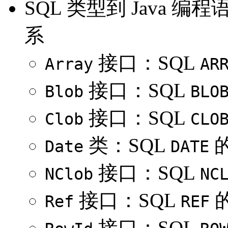
SQL 类型到 Java
系
接口：SQL
Array
AR
接口：SQL
Blob
BLO
接口：SQL
Clob
CLO
类：SQL
Date
DATE
接口：SQL
NClob
NC
接口：SQL
Ref
REF
接口：SQL