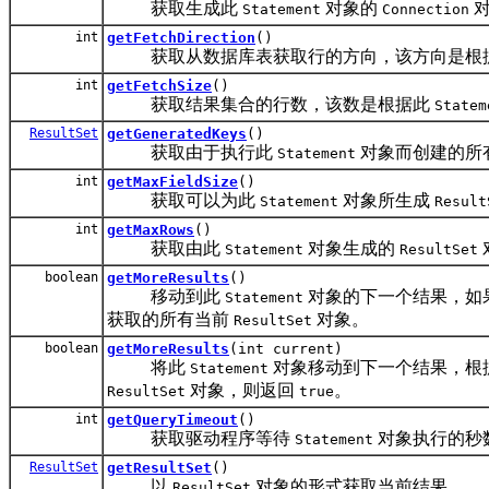
获取生成此
对象的
对
Statement
Connection
int
getFetchDirection
()
获取从数据库表获取行的方向，该方向是根
int
getFetchSize
()
获取结果集合的行数，该数是根据此
Statem
ResultSet
getGeneratedKeys
()
获取由于执行此
对象而创建的所
Statement
int
getMaxFieldSize
()
获取可以为此
对象所生成
Statement
Result
int
getMaxRows
()
获取由此
对象生成的
Statement
ResultSet
boolean
getMoreResults
()
移动到此
对象的下一个结果，如
Statement
获取的所有当前
对象。
ResultSet
boolean
getMoreResults
(int current)
将此
对象移动到下一个结果，根
Statement
对象，则返回
。
ResultSet
true
int
getQueryTimeout
()
获取驱动程序等待
对象执行的秒
Statement
ResultSet
getResultSet
()
以
对象的形式获取当前结果。
ResultSet