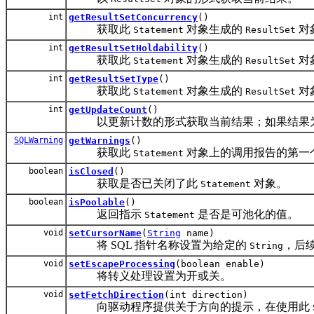
int
getResultSetConcurrency
()
获取此
对象生成的
对
Statement
ResultSet
int
getResultSetHoldability
()
获取此
对象生成的
对
Statement
ResultSet
int
getResultSetType
()
获取此
对象生成的
对
Statement
ResultSet
int
getUpdateCount
()
以更新计数的形式获取当前结果；如果结果
SQLWarning
getWarnings
()
获取此
对象上的调用报告的第一
Statement
boolean
isClosed
()
获取是否已关闭了此
对象。
Statement
boolean
isPoolable
()
返回指示
是否是可池化的值。
Statement
void
setCursorName
(
String
name)
将 SQL 指针名称设置为给定的
，后
String
void
setEscapeProcessing
(boolean enable)
将转义处理设置为开或关。
void
setFetchDirection
(int direction)
向驱动程序提供关于方向的提示，在使用此