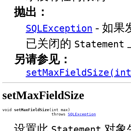
抛出：
- 如
SQLException
已关闭的
Statement
另请参见：
setMaxFieldSize(in
setMaxFieldSize
void 
setMaxFieldSize
(int max)

                     throws 
SQLException
设置此
对象
Statement