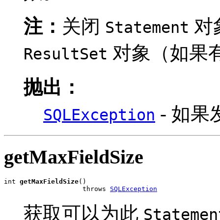
注：
关闭
对
Statement
对象（如果
ResultSet
抛出：
- 如
SQLException
getMaxFieldSize
int 
getMaxFieldSize
()

                    throws 
SQLException
获取可以为此
Statemen