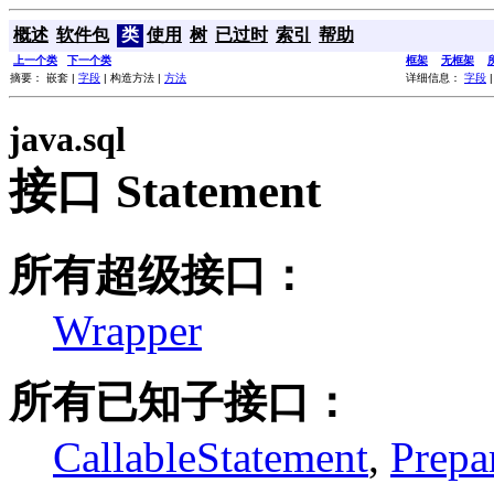
概述
软件包
类
使用
树
已过时
索引
帮助
上一个类
下一个类
框架
无框架
摘要： 嵌套 |
字段
| 构造方法 |
方法
详细信息：
字段
java.sql
接口 Statement
所有超级接口：
Wrapper
所有已知子接口：
CallableStatement
,
Prepa