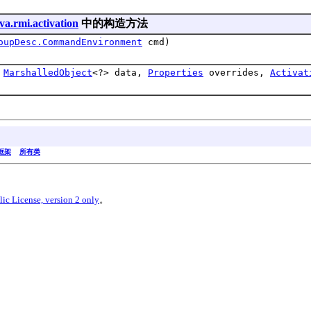
va.rmi.activation
中的构造方法
oupDesc.CommandEnvironment
cmd)
。
,
MarshalledObject
<?> data,
Properties
overrides,
Activat
框架
所有类
ic License, version 2 only
。