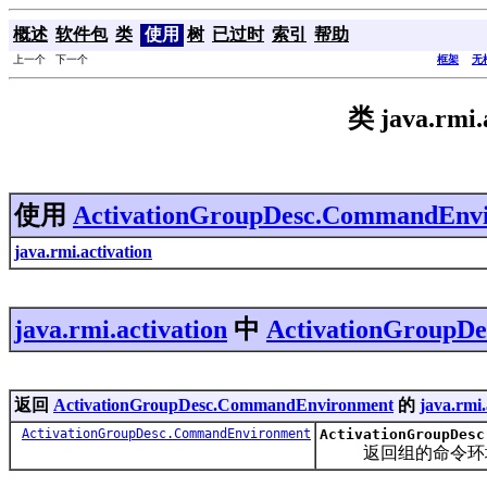
概述
软件包
类
使用
树
已过时
索引
帮助
上一个 下一个
框架
无
类 java.rmi
使用
ActivationGroupDesc.CommandEnv
java.rmi.activation
java.rmi.activation
中
ActivationGroupD
返回
ActivationGroupDesc.CommandEnvironment
的
java.rmi.
ActivationGroupDesc.CommandEnvironment
ActivationGroupDesc
返回组的命令环境