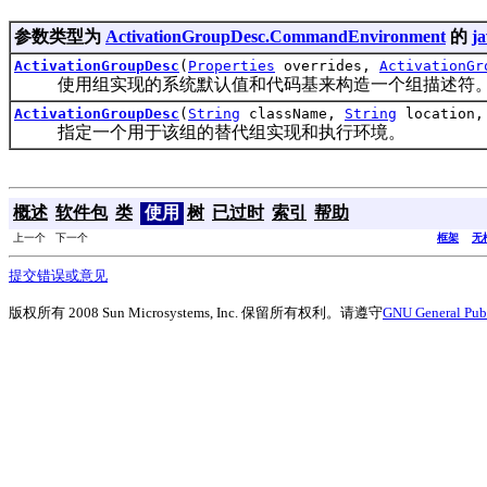
参数类型为
ActivationGroupDesc.CommandEnvironment
的
ja
ActivationGroupDesc
(
Properties
overrides,
ActivationGr
使用组实现的系统默认值和代码基来构造一个组描述符
ActivationGroupDesc
(
String
className,
String
location
指定一个用于该组的替代组实现和执行环境。
概述
软件包
类
使用
树
已过时
索引
帮助
上一个 下一个
框架
无
提交错误或意见
版权所有 2008 Sun Microsystems, Inc. 保留所有权利。请遵守
GNU General Publ