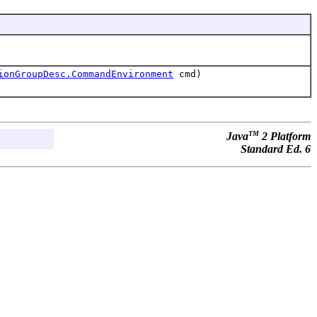
ionGroupDesc.CommandEnvironment
cmd)
TM
Java
2 Platform
Standard Ed. 6