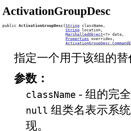
ActivationGroupDesc
public 
ActivationGroupDesc
(
String
 className,

String
 location,

MarshalledObject
<?> data,

Properties
 overrides,

ActivationGroupDesc.CommandE
指定一个用于该组的替
参数：
- 组的完
className
组类名表示系
null
现。