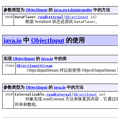
参数类型为
ObjectInput
的
java.awt.datatransfer
中的方法
void
DataFlavor.
readExternal
(
ObjectInput
is)
根据 Serialized 状态还原此
。
DataFlavor
java.io
中
ObjectInput
的使用
实现
ObjectInput
的
java.io
中的类
class
ObjectInputStream
ObjectInputStream 对以前使用 ObjectOutpu
参数类型为
ObjectInput
的
java.io
中的方法
void
Externalizable.
readExternal
(
ObjectInput
in)
对象实现 readExternal 方法来恢复其内容，它通过调用 
符串和数组。