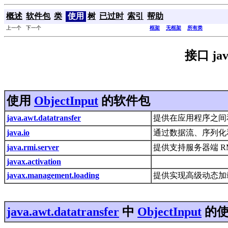
概述
软件包
类
使用
树
已过时
索引
帮助
上一个 下一个
框架
无框架
所有类
接口 java
使用
ObjectInput
的软件包
java.awt.datatransfer
提供在应用程序之间
java.io
通过数据流、序列化
java.rmi.server
提供支持服务器端 R
javax.activation
javax.management.loading
提供实现高级动态加
java.awt.datatransfer
中
ObjectInput
的使