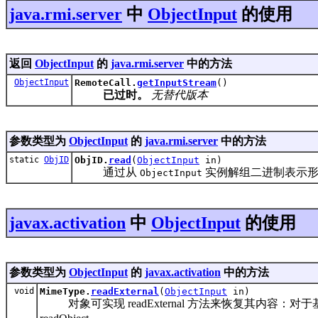
java.rmi.server
中
ObjectInput
的使用
返回
ObjectInput
的
java.rmi.server
中的方法
ObjectInput
RemoteCall.
getInputStream
()
已过时。
无替代版本
参数类型为
ObjectInput
的
java.rmi.server
中的方法
static
ObjID
ObjID.
read
(
ObjectInput
in)
通过从
实例解组二进制表示
ObjectInput
javax.activation
中
ObjectInput
的使用
参数类型为
ObjectInput
的
javax.activation
中的方法
void
MimeType.
readExternal
(
ObjectInput
in)
对象可实现 readExternal 方法来恢复其内容：对于