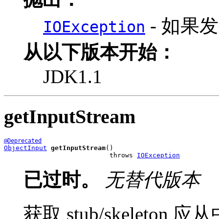
- 如果发
IOException
从以下版本开始：
JDK1.1
getInputStream
@Deprecated
ObjectInput
getInputStream
()

                           throws 
IOException
已过时。
无替代版本
获取 stub/skelet