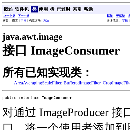
概述
软件包
类
使用
树
已过时
索引
帮助
上一个类
下一个类
框架
无框架
摘要： 嵌套 |
字段
| 构造方法 |
方法
详细信息：
字段
java.awt.image
接口 ImageConsumer
所有已知实现类：
AreaAveragingScaleFilter
,
BufferedImageFilter
,
CropImageFilt
public interface 
ImageConsumer
对通过 ImageProduc
口。将一个使用者添加到