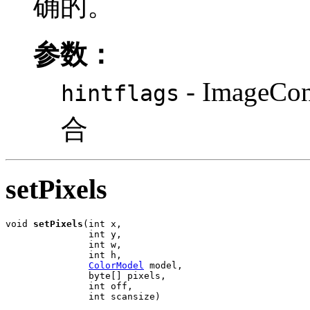
确的。
参数：
- Image
hintflags
合
setPixels
void 
setPixels
(int x,

               int y,

               int w,

               int h,

ColorModel
 model,

               byte[] pixels,

               int off,

               int scansize)