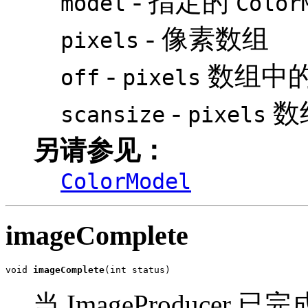
- 指定的
model
Color
- 像素数组
pixels
-
数组中
off
pixels
-
数
scansize
pixels
另请参见：
ColorModel
imageComplete
void 
imageComplete
(int status)
当 ImageProduce