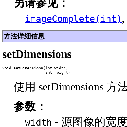
另请参见：
imageComplete(int)
方法详细信息
setDimensions
void 
setDimensions
(int width,

                   int height)
使用 setDimensio
参数：
- 源图像的宽
width