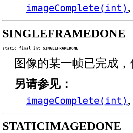
imageComplete(int)
SINGLEFRAMEDONE
static final int 
SINGLEFRAMEDONE
图像的某一帧已完成，
另请参见：
imageComplete(int)
STATICIMAGEDONE