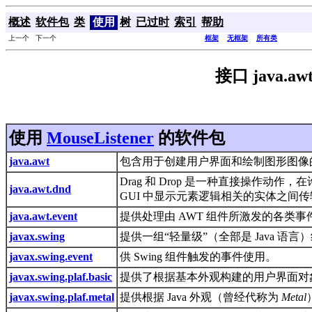
概述
软件包
类
使用
树
已过时
索引
帮助
上一个 下一个
框架
无框架
所有类
接口 java.awt
使用
MouseListener
的软件包
java.awt
包含用于创建用户界面和绘制图形图像
Drag 和 Drop 是一种直接操作
java.awt.dnd
GUI 中显示元素逻辑相关的实体之间
java.awt.event
提供处理由 AWT 组件所激发的各类
javax.swing
提供一组“轻量级”（全部是 Java 
javax.swing.event
供 Swing 组件触发的事件使用。
javax.swing.plaf.basic
提供了根据基本外观构建的用户界面对
javax.swing.plaf.metal
提供根据 Java 外观（曾经代称为
Metal