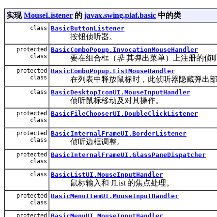
实现
MouseListener
的
javax.swing.plaf.basic
中的类
class
BasicButtonListener
按钮侦听器。
protected
BasicComboPopup.InvocationMouseHandler
class
要在组合框（
非
其弹出菜单）上注册的侦
protected
BasicComboPopup.ListMouseHandler
class
在列表中释放鼠标时，此侦听器隐藏弹出部
class
BasicDesktopIconUI.MouseInputHandler
侦听鼠标移动及对其操作。
protected
BasicFileChooserUI.DoubleClickListener
class
protected
BasicInternalFrameUI.BorderListener
class
侦听边框调整。
protected
BasicInternalFrameUI.GlassPaneDispatcher
class
class
BasicListUI.MouseInputHandler
鼠标输入和 JList 的焦点处理。
protected
BasicMenuItemUI.MouseInputHandler
class
protected
BasicMenuUI.MouseInputHandler