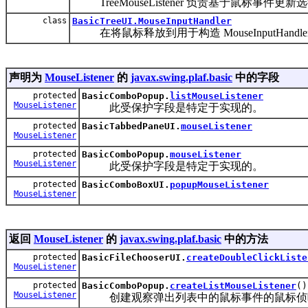
TreeMouseListener 负责基于鼠标事件更新
class
BasicTreeUI.MouseInputHandler
在将鼠标释放到用于构造 MouseInputHa
声明为
MouseListener
的
javax.swing.plaf.basic
中的字段
protected
BasicComboPopup.
listMouseListener
MouseListener
此受保护字段是特定于实现的。
protected
BasicTabbedPaneUI.
mouseListener
MouseListener
protected
BasicComboPopup.
mouseListener
MouseListener
此受保护字段是特定于实现的。
protected
BasicComboBoxUI.
popupMouseListener
MouseListener
返回
MouseListener
的
javax.swing.plaf.basic
中的方法
protected
BasicFileChooserUI.
createDoubleClickListe
MouseListener
protected
BasicComboPopup.
createListMouseListener
()
MouseListener
创建观察弹出列表中的鼠标事件的鼠标侦