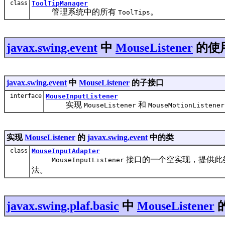
class
ToolTipManager
管理系统中的所有
。
ToolTips
javax.swing.event
中
MouseListener
的使
javax.swing.event
中
MouseListener
的子接口
interface
MouseInputListener
实现
和
MouseListener
MouseMotionListener
实现
MouseListener
的
javax.swing.event
中的类
class
MouseInputAdapter
接口的一个空实现，提供此
MouseInputListener
法。
javax.swing.plaf.basic
中
MouseListener