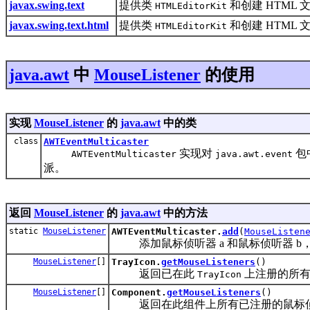
javax.swing.text
提供类
和创建 HTML
HTMLEditorKit
javax.swing.text.html
提供类
和创建 HTML
HTMLEditorKit
java.awt
中
MouseListener
的使用
实现
MouseListener
的
java.awt
中的类
class
AWTEventMulticaster
实现对
包
AWTEventMulticaster
java.awt.event
派。
返回
MouseListener
的
java.awt
中的方法
static
MouseListener
AWTEventMulticaster.
add
(
MouseListen
添加鼠标侦听器 a 和鼠标侦听器 b
MouseListener
[]
TrayIcon.
getMouseListeners
()
返回已在此
上注册的所有
TrayIcon
MouseListener
[]
Component.
getMouseListeners
()
返回在此组件上所有已注册的鼠标侦