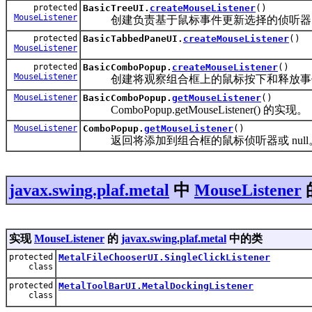
protected
BasicTreeUI.
createMouseListener
()
MouseListener
创建负责基于鼠标事件更新选择的侦听器
protected
BasicTabbedPaneUI.
createMouseListener
()
MouseListener
protected
BasicComboPopup.
createMouseListener
()
MouseListener
创建将观察组合框上的鼠标按下和释放事
MouseListener
BasicComboPopup.
getMouseListener
()
ComboPopup.getMouseListener() 的实现。
MouseListener
ComboPopup.
getMouseListener
()
返回将添加到组合框的鼠标侦听器或 null
javax.swing.plaf.metal
中
MouseListener
实现
MouseListener
的
javax.swing.plaf.metal
中的类
protected
MetalFileChooserUI.SingleClickListener
class
protected
MetalToolBarUI.MetalDockingListener
class