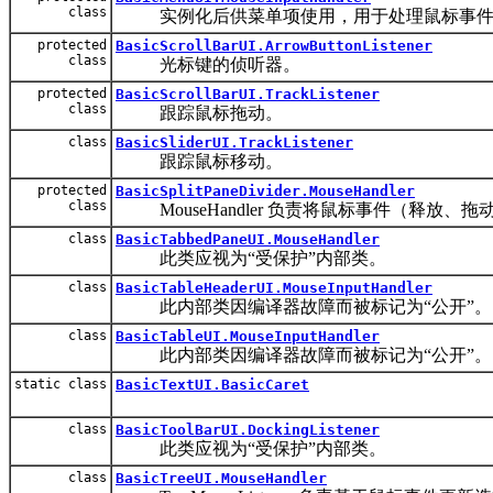
class
实例化后供菜单项使用，用于处理鼠标事件
protected
BasicScrollBarUI.ArrowButtonListener
class
光标键的侦听器。
protected
BasicScrollBarUI.TrackListener
class
跟踪鼠标拖动。
class
BasicSliderUI.TrackListener
跟踪鼠标移动。
protected
BasicSplitPaneDivider.MouseHandler
class
MouseHandler 负责将鼠标事件（释放、拖动……
class
BasicTabbedPaneUI.MouseHandler
此类应视为“受保护”内部类。
class
BasicTableHeaderUI.MouseInputHandler
此内部类因编译器故障而被标记为“公开”。
class
BasicTableUI.MouseInputHandler
此内部类因编译器故障而被标记为“公开”。
static class
BasicTextUI.BasicCaret
class
BasicToolBarUI.DockingListener
此类应视为“受保护”内部类。
class
BasicTreeUI.MouseHandler