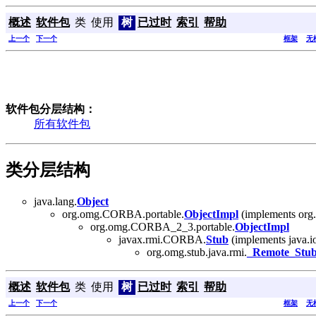
概述
软件包
类
使用
树
已过时
索引
帮助
上一个
下一个
框架
无
软件包分层结构：
所有软件包
类分层结构
java.lang.
Object
org.omg.CORBA.portable.
ObjectImpl
(implements or
org.omg.CORBA_2_3.portable.
ObjectImpl
javax.rmi.CORBA.
Stub
(implements java.i
org.omg.stub.java.rmi.
_Remote_Stu
概述
软件包
类
使用
树
已过时
索引
帮助
上一个
下一个
框架
无