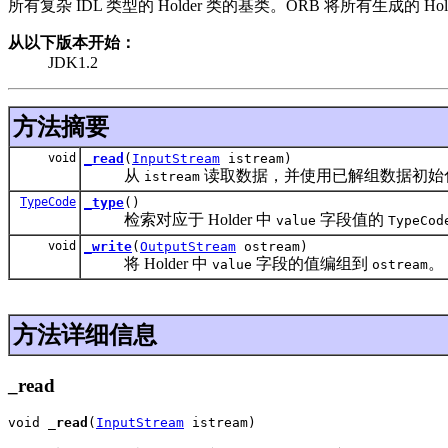
所有复杂 IDL 类型的 Holder 类的基类。ORB 将所有生成的 Hol
从以下版本开始：
JDK1.2
方法摘要
void
_read
(
InputStream
istream)
从
读取数据，并使用已解组数据初始化 H
istream
TypeCode
_type
()
检索对应于 Holder 中
字段值的
value
TypeCod
void
_write
(
OutputStream
ostream)
将 Holder 中
字段的值编组到
。
value
ostream
方法详细信息
_read
void 
_read
(
InputStream
 istream)