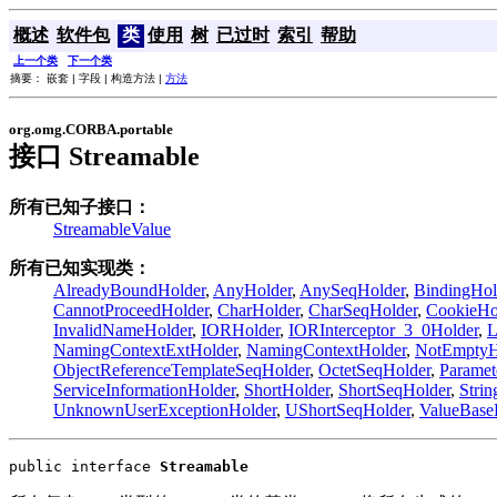
概述
软件包
类
使用
树
已过时
索引
帮助
上一个类
下一个类
摘要： 嵌套 | 字段 | 构造方法 |
方法
org.omg.CORBA.portable
接口 Streamable
所有已知子接口：
StreamableValue
所有已知实现类：
AlreadyBoundHolder
,
AnyHolder
,
AnySeqHolder
,
BindingHol
CannotProceedHolder
,
CharHolder
,
CharSeqHolder
,
CookieHo
InvalidNameHolder
,
IORHolder
,
IORInterceptor_3_0Holder
,
L
NamingContextExtHolder
,
NamingContextHolder
,
NotEmptyH
ObjectReferenceTemplateSeqHolder
,
OctetSeqHolder
,
Parame
ServiceInformationHolder
,
ShortHolder
,
ShortSeqHolder
,
Strin
UnknownUserExceptionHolder
,
UShortSeqHolder
,
ValueBase
public interface 
Streamable