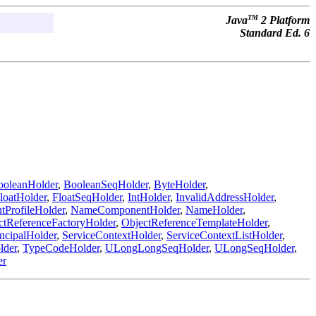
TM
Java
2 Platform
Standard Ed. 6
ooleanHolder
,
BooleanSeqHolder
,
ByteHolder
,
loatHolder
,
FloatSeqHolder
,
IntHolder
,
InvalidAddressHolder
,
tProfileHolder
,
NameComponentHolder
,
NameHolder
,
ctReferenceFactoryHolder
,
ObjectReferenceTemplateHolder
,
incipalHolder
,
ServiceContextHolder
,
ServiceContextListHolder
,
lder
,
TypeCodeHolder
,
ULongLongSeqHolder
,
ULongSeqHolder
,
er