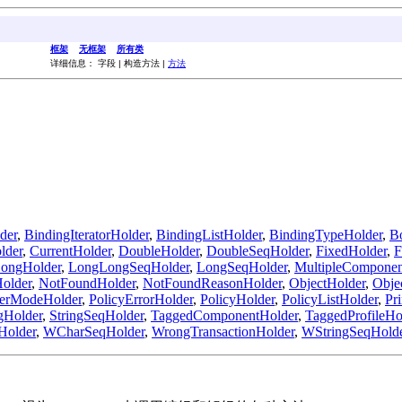
框架
无框架
所有类
详细信息： 字段 | 构造方法 |
方法
der
,
BindingIteratorHolder
,
BindingListHolder
,
BindingTypeHolder
,
B
lder
,
CurrentHolder
,
DoubleHolder
,
DoubleSeqHolder
,
FixedHolder
,
F
ongHolder
,
LongLongSeqHolder
,
LongSeqHolder
,
MultipleComponen
older
,
NotFoundHolder
,
NotFoundReasonHolder
,
ObjectHolder
,
Obje
terModeHolder
,
PolicyErrorHolder
,
PolicyHolder
,
PolicyListHolder
,
Pr
gHolder
,
StringSeqHolder
,
TaggedComponentHolder
,
TaggedProfileHo
Holder
,
WCharSeqHolder
,
WrongTransactionHolder
,
WStringSeqHold