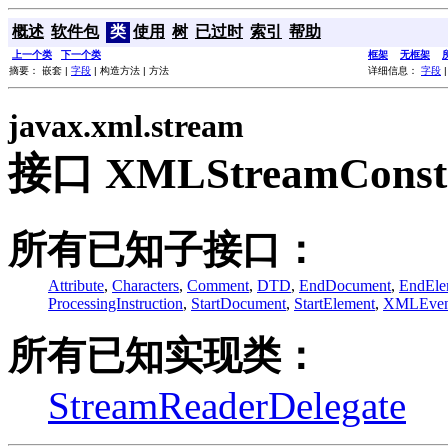
概述
软件包
类
使用
树
已过时
索引
帮助
上一个类
下一个类
框架
无框架
摘要： 嵌套 |
字段
| 构造方法 | 方法
详细信息：
字段
javax.xml.stream
接口 XMLStreamConst
所有已知子接口：
Attribute
,
Characters
,
Comment
,
DTD
,
EndDocument
,
EndEle
ProcessingInstruction
,
StartDocument
,
StartElement
,
XMLEven
所有已知实现类：
StreamReaderDelegate