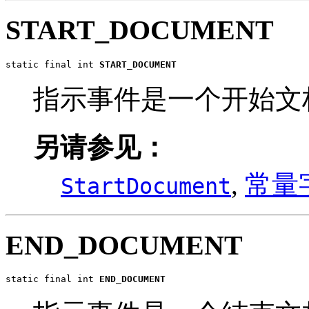
START_DOCUMENT
static final int 
START_DOCUMENT
指示事件是一个开始文
另请参见：
,
常量
StartDocument
END_DOCUMENT
static final int 
END_DOCUMENT