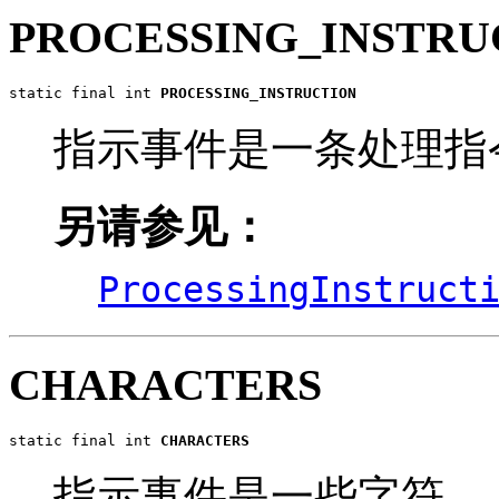
PROCESSING_INSTRU
static final int 
PROCESSING_INSTRUCTION
指示事件是一条处理指
另请参见：
ProcessingInstruct
CHARACTERS
static final int 
CHARACTERS
指示事件是一些字符