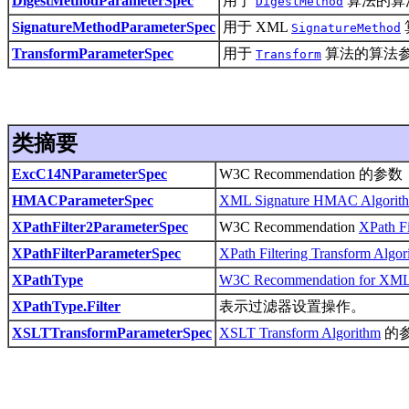
DigestMethodParameterSpec
用于
算法的算
DigestMethod
SignatureMethodParameterSpec
用于 XML
SignatureMethod
TransformParameterSpec
用于
算法的算法
Transform
类摘要
ExcC14NParameterSpec
W3C Recommendation 的参数
HMACParameterSpec
XML Signature HMAC Algorit
XPathFilter2ParameterSpec
W3C Recommendation
XPath Fi
XPathFilterParameterSpec
XPath Filtering Transform Algor
XPathType
W3C Recommendation for XML-S
XPathType.Filter
表示过滤器设置操作。
XSLTTransformParameterSpec
XSLT Transform Algorithm
的