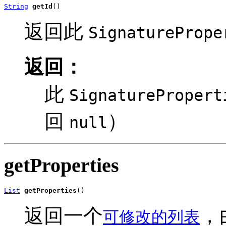
String
getId
()
返回此
SignaturePrope
返回：
此
SignaturePropert
回
）
null
getProperties
List
getProperties
()
返回一个
，
可修改的列表