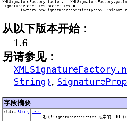
XMLSignatureFactory factory = XMLSignatureFactory.getIn
SignatureProperties properties = 

        factory.newSignatureProperties(props, "signatur
从以下版本开始：
1.6
另请参见：
XMLSignatureFactory.n
,
String)
SignatureProp
字段摘要
static
String
TYPE
标识
元素的 URI
SignatureProperties