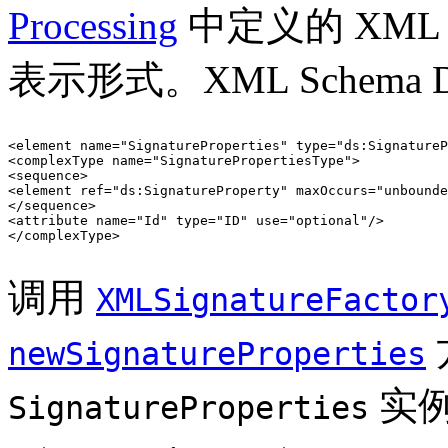
Processing
中定义的 XM
表示形式。XML Schema D
<element name="SignatureProperties" type="ds:SignatureP
<complexType name="SignaturePropertiesType">

<sequence>

<element ref="ds:SignatureProperty" maxOccurs="unbounde
</sequence>

<attribute name="Id" type="ID" use="optional"/> 

</complexType>

调用
XMLSignatureFactor
newSignatureProperties
实
SignatureProperties