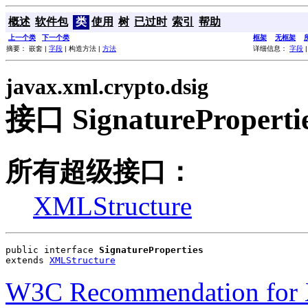
概述
软件包
类
使用
树
已过时
索引
帮助
上一个类
下一个类
框架
无框架
摘要： 嵌套 |
字段
| 构造方法 |
方法
详细信息：
字段
javax.xml.crypto.dsig
接口 SignatureProperti
所有超级接口：
XMLStructure
public interface 
SignatureProperties
extends 
XMLStructure
W3C Recommendation for 