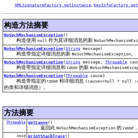
,
XMLSignatureFactory.getInstance
KeyInfoFactory.get
构造方法摘要
NoSuchMechanismException
()
构造使用
作为其详细消息的新
null
NoSuchMechanismEx
NoSuchMechanismException
(
String
message)
构造带指定详细消息的新
。
NoSuchMechanismException
NoSuchMechanismException
(
String
message,
Throwable
cau
构造带指定详细消息和 cause 的新
NoSuchMechanismExce
NoSuchMechanismException
(
Throwable
cause)
构造带指定的 cause 和详细消息
(cause==null ? null :
的类和详细消息）。
方法摘要
Throwable
getCause
()
返回此
的 caus
NoSuchMechanismException
void
printStackTrace
()