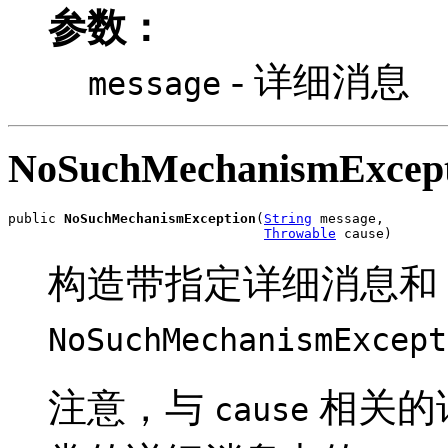
参数：
- 详细消息
message
NoSuchMechanismExcept
public 
NoSuchMechanismException
(
String
 message,

Throwable
 cause)
构造带指定详细消息和 ca
NoSuchMechanismExcept
注意，与
相关的
cause