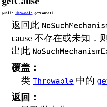
getCause
public 
Throwable
getCause
()
返回此
NoSuchMechanis
cause 不存在或未知
出此
NoSuchMechanismE
覆盖：
类
中的
Throwable
ge
返回：