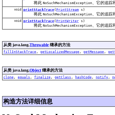
将此
、它的追踪和
NoSuchMechanismException
void
printStackTrace
(
PrintStream
s)
将此
、它的追踪和
NoSuchMechanismException
void
printStackTrace
(
PrintWriter
s)
将此
、它的追踪和
NoSuchMechanismException
从类 java.lang.
Throwable
继承的方法
fillInStackTrace
,
getLocalizedMessage
,
getMessage
,
get
从类 java.lang.
Object
继承的方法
clone
,
equals
,
finalize
,
getClass
,
hashCode
,
notify
,
n
构造方法详细信息