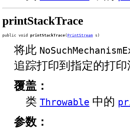
printStackTrace
public void 
printStackTrace
(
PrintStream
 s)
将此
NoSuchMechanismE
追踪打印到指定的打印
覆盖：
类
中的
Throwable
pr
参数：