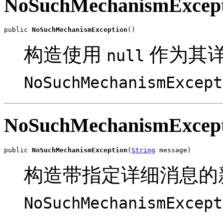
NoSuchMechanismExcept
public 
NoSuchMechanismException
()
构造使用
作为其
null
NoSuchMechanismExcept
NoSuchMechanismExcept
public 
NoSuchMechanismException
(
String
 message)
构造带指定详细消息的
NoSuchMechanismExcept