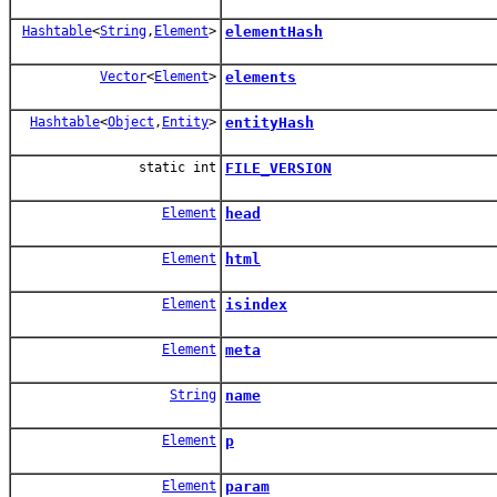
Hashtable
<
String
,
Element
>
elementHash
Vector
<
Element
>
elements
Hashtable
<
Object
,
Entity
>
entityHash
static int
FILE_VERSION
Element
head
Element
html
Element
isindex
Element
meta
String
name
Element
p
Element
param