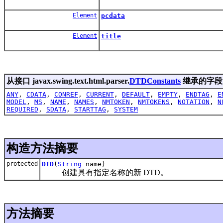
Element
pcdata
Element
title
从接口 javax.swing.text.html.parser.
DTDConstants
继承的字段
ANY
,
CDATA
,
CONREF
,
CURRENT
,
DEFAULT
,
EMPTY
,
ENDTAG
,
E
MODEL
,
MS
,
NAME
,
NAMES
,
NMTOKEN
,
NMTOKENS
,
NOTATION
,
N
REQUIRED
,
SDATA
,
STARTTAG
,
SYSTEM
构造方法摘要
protected
DTD
(
String
name)
创建具有指定名称的新 DTD。
方法摘要