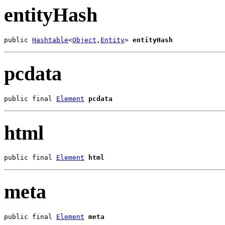
entityHash
public 
Hashtable
<
Object
,
Entity
> 
entityHash
pcdata
public final 
Element
pcdata
html
public final 
Element
html
meta
public final 
Element
meta