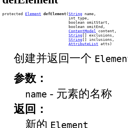
protected 
Element
defElement
(
String
 name,

                             int type,

                             boolean omitStart,

                             boolean omitEnd,

ContentModel
 content,

String
[] exclusions,

String
[] inclusions,

AttributeList
 atts)
创建并返回一个
Elemen
参数：
- 元素的名称
name
返回：
新的
Element