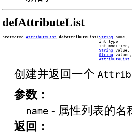
defAttributeList
protected 
AttributeList
defAttributeList
(
String
 name,

                                         int type,

                                         int modifier,

String
 value,

String
 values,

AttributeList
 
创建并返回一个
Attrib
参数：
- 属性列表的名
name
返回：