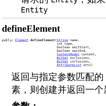
Entity
defineElement
public 
Element
defineElement
(
String
 name,

                             int type,

                             boolean omitStart,

                             boolean omitEnd,

ContentModel
 content,

BitSet
 exclusions,

BitSet
 inclusions,

AttributeList
 atts)
返回与指定参数匹配的
素，则创建并返回一个