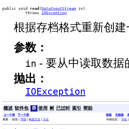
public void 
read
(
DataInputStream
 in)

          throws 
IOException
根据存档格式重新创建一
参数：
- 要从中读取数据
in
抛出：
IOException
概述
软件包
类
使用
树
已过时
索引
帮助
上一个类
下一个类
框架
无框架
摘要： 嵌套 |
字段
|
构造方法
|
方法
详细信息：
字段