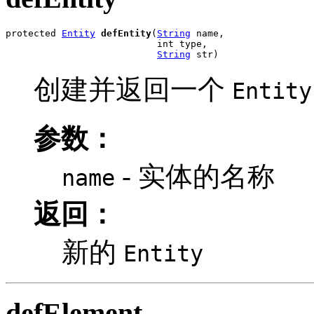
protected 
Entity
defEntity
(
String
 name,

                           int type,

String
 str)
创建并返回一个
Entity
参数：
- 实体的名称
name
返回：
新的
Entity
defElement