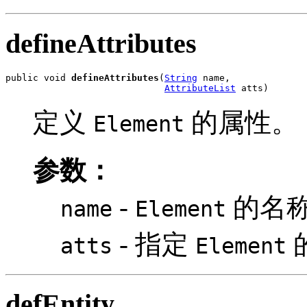
defineAttributes
public void 
defineAttributes
(
String
 name,

AttributeList
 atts)
定义
的属性。
Element
参数：
-
的名
name
Element
- 指定
atts
Element
defEntity