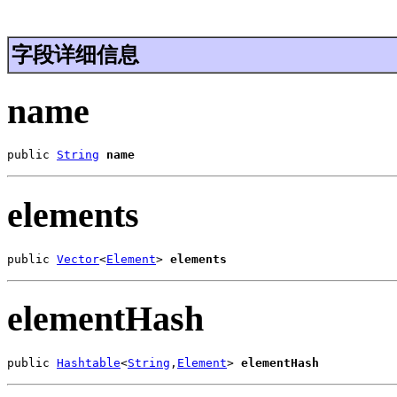
字段详细信息
name
public 
String
name
elements
public 
Vector
<
Element
> 
elements
elementHash
public 
Hashtable
<
String
,
Element
> 
elementHash