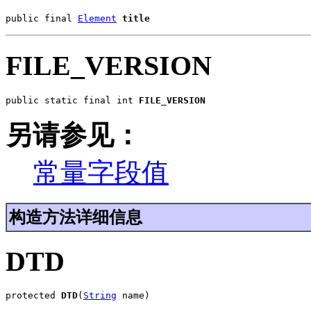
public final 
Element
title
FILE_VERSION
public static final int 
FILE_VERSION
另请参见：
常量字段值
构造方法详细信息
DTD
protected 
DTD
(
String
 name)