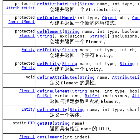
protected
defAttributeList
(
String
name, int type, 
AttributeList
创建并返回一个
。
AttributeList
protected
defContentModel
(int type,
Object
obj,
Con
ContentModel
创建并返回一个新的内容模式。
protected
defElement
(
String
name, int type, boolean
Element
String
[] exclusions,
String
[] inclusions
创建并返回一个
。
Element
Entity
defEntity
(
String
name, int type, int ch)
创建并返回一个字符
。
Entity
protected
defEntity
(
String
name, int type,
String
s
Entity
创建并返回一个
。
Entity
void
defineAttributes
(
String
name,
AttributeLi
定义
的属性。
Element
Element
defineElement
(
String
name, int type, bool
BitSet
exclusions,
BitSet
inclusions,
Att
返回与指定参数匹配的
。
Element
Entity
defineEntity
(
String
name, int type, char[
定义一个实体。
static
DTD
getDTD
(
String
name)
返回具有指定
的 DTD。
name
Element
getElement
(int index)