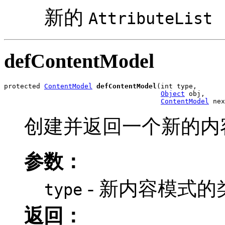
新的
AttributeList
defContentModel
protected 
ContentModel
defContentModel
(int type,

Object
 obj,

ContentModel
 nex
创建并返回一个新的内
参数：
- 新内容模式的
type
返回：