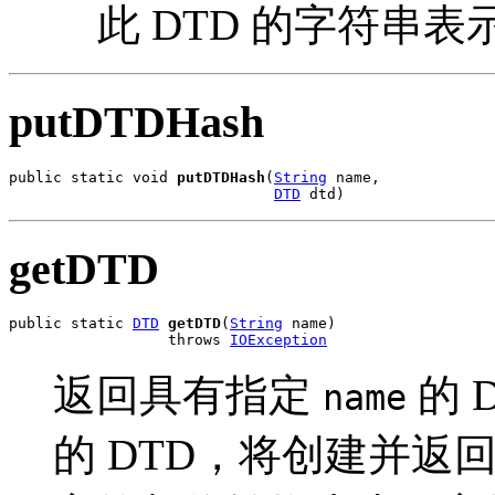
此 DTD 的字符串表
putDTDHash
public static void 
putDTDHash
(
String
 name,

DTD
 dtd)
getDTD
public static 
DTD
getDTD
(
String
 name)

                  throws 
IOException
返回具有指定
的 
name
的 DTD，将创建并返