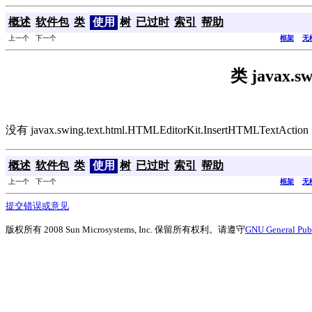
概述
软件包
类
使用
树
已过时
索引
帮助
上一个 下一个
框架
无
类 javax.s
没有 javax.swing.text.html.HTMLEditorKit.InsertHTMLTextAct
概述
软件包
类
使用
树
已过时
索引
帮助
上一个 下一个
框架
无
提交错误或意见
版权所有 2008 Sun Microsystems, Inc. 保留所有权利。请遵守
GNU General Publ