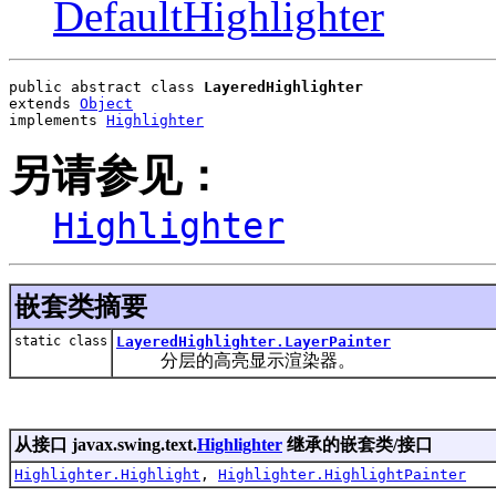
DefaultHighlighter
public abstract class 
LayeredHighlighter
extends 
Object
implements 
Highlighter
另请参见：
Highlighter
嵌套类摘要
static class
LayeredHighlighter.LayerPainter
分层的高亮显示渲染器。
从接口 javax.swing.text.
Highlighter
继承的嵌套类/接口
Highlighter.Highlight
,
Highlighter.HighlightPainter