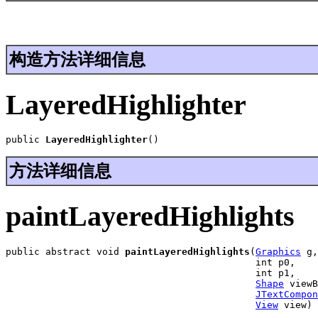
构造方法详细信息
LayeredHighlighter
public 
LayeredHighlighter
()
方法详细信息
paintLayeredHighlights
public abstract void 
paintLayeredHighlights
(
Graphics
 g,

                                            int p0,

                                            int p1,

Shape
 viewB
JTextCompon
View
 view)