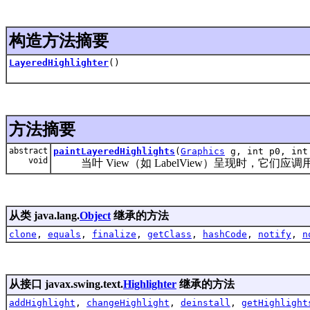
构造方法摘要
LayeredHighlighter
()
方法摘要
abstract
paintLayeredHighlights
(
Graphics
g, int p0, in
void
当叶 View（如 LabelView）呈现时，它们应
从类 java.lang.
Object
继承的方法
clone
,
equals
,
finalize
,
getClass
,
hashCode
,
notify
,
n
从接口 javax.swing.text.
Highlighter
继承的方法
addHighlight
,
changeHighlight
,
deinstall
,
getHighlight