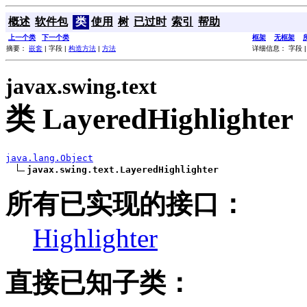
概述
软件包
类
使用
树
已过时
索引
帮助
上一个类
下一个类
框架
无框架
摘要：
嵌套
| 字段 |
构造方法
|
方法
详细信息： 字段 
javax.swing.text
类 LayeredHighlighter
java.lang.Object
javax.swing.text.LayeredHighlighter
所有已实现的接口：
Highlighter
直接已知子类：