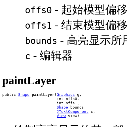
- 起始模型偏移
offs0
- 结束模型偏移量
offs1
- 高亮显示
bounds
- 编辑器
c
paintLayer
public 
Shape
paintLayer
(
Graphics
 g,

                        int offs0,

                        int offs1,

Shape
 bounds,

JTextComponent
 c,

View
 view)