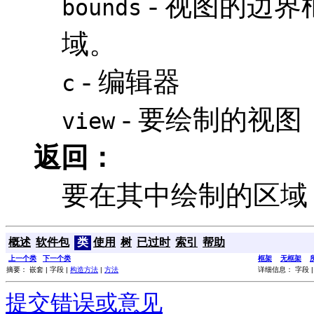
- 视图的边
bounds
域。
- 编辑器
c
- 要绘制的视图
view
返回：
要在其中绘制的区域
概述
软件包
类
使用
树
已过时
索引
帮助
上一个类
下一个类
框架
无框架
摘要： 嵌套 | 字段 |
构造方法
|
方法
详细信息： 字段 
提交错误或意见