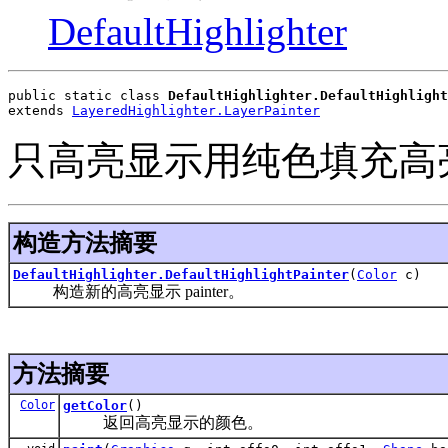
DefaultHighlighter
public static class 
DefaultHighlighter.DefaultHighlight
extends 
LayeredHighlighter.LayerPainter
只高亮显示用纯色填充高亮显
构造方法摘要
DefaultHighlighter.DefaultHighlightPainter
(
Color
c)
构造新的高亮显示 painter。
方法摘要
Color
getColor
()
返回高亮显示的颜色。