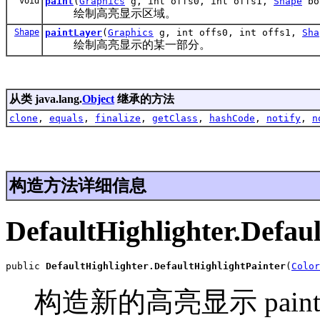
void
paint
(
Graphics
g, int offs0, int offs1,
Shape
bo
绘制高亮显示区域。
Shape
paintLayer
(
Graphics
g, int offs0, int offs1,
Sha
绘制高亮显示的某一部分。
从类 java.lang.
Object
继承的方法
clone
,
equals
,
finalize
,
getClass
,
hashCode
,
notify
,
n
构造方法详细信息
DefaultHighlighter.Defau
public 
DefaultHighlighter.DefaultHighlightPainter
(
Color
构造新的高亮显示 pain