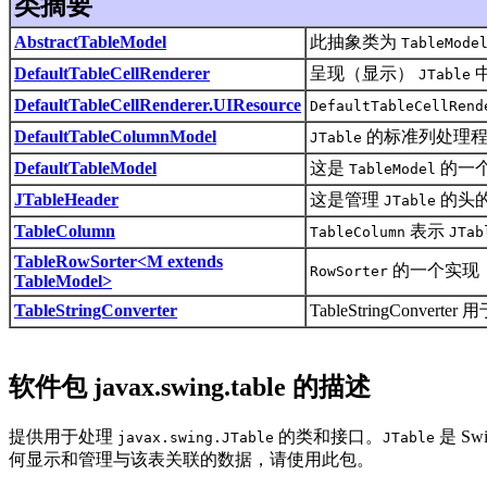
类摘要
AbstractTableModel
此抽象类为
TableMode
DefaultTableCellRenderer
呈现（显示）
JTable
DefaultTableCellRenderer.UIResource
DefaultTableCellRend
DefaultTableColumnModel
的标准列处理
JTable
DefaultTableModel
这是
的一
TableModel
JTableHeader
这是管理
的头
JTable
TableColumn
表示
TableColumn
JTab
TableRowSorter<M extends
的一个实现
RowSorter
TableModel>
TableStringConverter
TableStringConv
软件包 javax.swing.table 的描述
提供用于处理
的类和接口。
是 S
javax.swing.JTable
JTable
何显示和管理与该表关联的数据，请使用此包。