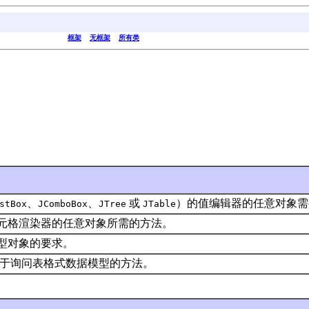
框架
无框架
所有类
、
、
或
）的值编辑器的任意对象需
stBox
JComboBox
JTree
JTable
元格渲染器的任意对象所需的方法。
型对象的要求。
于询问表格式数据模型的方法。