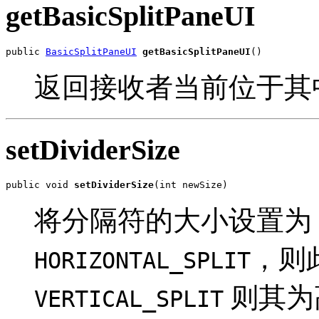
getBasicSplitPaneUI
public 
BasicSplitPaneUI
getBasicSplitPaneUI
()
返回接收者当前位于其
setDividerSize
public void 
setDividerSize
(int newSize)
将分隔符的大小设置为
，则
HORIZONTAL_SPLIT
则其为
VERTICAL_SPLIT