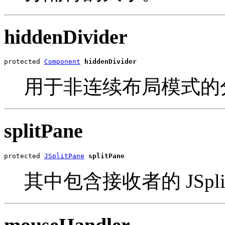
hiddenDivider
protected 
Component
hiddenDivider
用于非连续布局模式的
splitPane
protected 
JSplitPane
splitPane
其中包含接收者的 JSplit