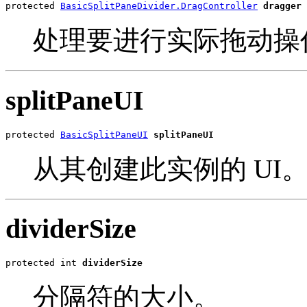
protected 
BasicSplitPaneDivider.DragController
dragger
处理要进行实际拖动操
splitPaneUI
protected 
BasicSplitPaneUI
splitPaneUI
从其创建此实例的 UI
dividerSize
protected int 
dividerSize
分隔符的大小。