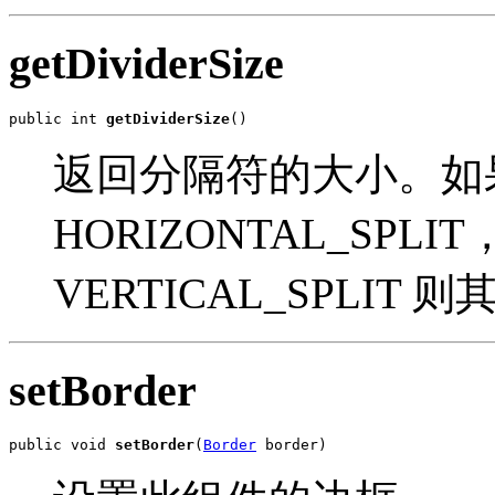
getDividerSize
public int 
getDividerSize
()
返回分隔符的大小。如
HORIZONTAL_SP
VERTICAL_SPLIT 
setBorder
public void 
setBorder
(
Border
 border)