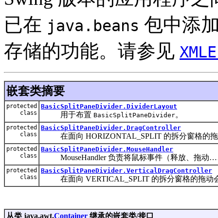
已在
包中添加了
java.beans
存储的功能。请参见
XMLE
嵌套类摘要
protected
BasicSplitPaneDivider.DividerLayout
class
用于布置
。
BasicSplitPaneDivider
protected
BasicSplitPaneDivider.DragController
class
在面向 HORIZONTAL_SPLIT 的拆分窗格
protected
BasicSplitPaneDivider.MouseHandler
class
MouseHandler 负责将鼠标事件（释放、拖动……）转
protected
BasicSplitPaneDivider.VerticalDragController
class
在面向 VERTICAL_SPLIT 的拆分窗格的拖
从类 java.awt.
Container
继承的嵌套类/接口