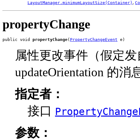
,
LayoutManager.minimumLayoutSize(Container)
Co
propertyChange
public void 
propertyChange
(
PropertyChangeEvent
 e)
属性更改事件（假定发自 J
updateOrientation 的
指定者：
接口
PropertyChange
参数：