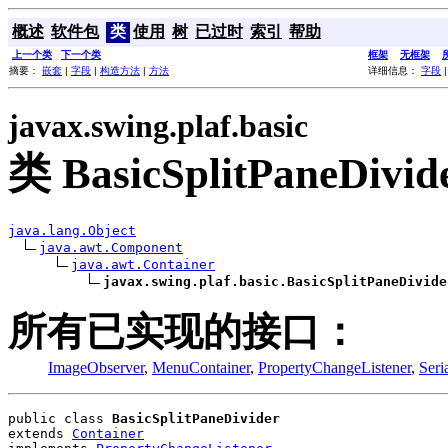
概述
软件包
类
使用
树
已过时
索引
帮助
上一个类
下一个类
框架
无框架
摘要：
嵌套
|
字段
|
构造方法
|
方法
详细信息：
字段
javax.swing.plaf.basic
类 BasicSplitPaneDivid
java.lang.Object
java.awt.Component
java.awt.Container
javax.swing.plaf.basic.BasicSplitPaneDivide
所有已实现的接口：
ImageObserver
,
MenuContainer
,
PropertyChangeListener
,
Seri
public class 
BasicSplitPaneDivider
extends 
Container