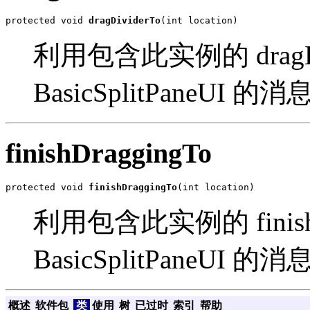
protected void 
dragDividerTo
(int location)
利用包含此实例的 dragDi
BasicSplitPaneUI 的
finishDraggingTo
protected void 
finishDraggingTo
(int location)
利用包含此实例的 finishD
BasicSplitPaneUI 的
概述
软件包
类
使用
树
已过时
索引
帮助