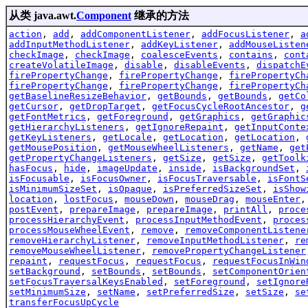
从类 java.awt.
Component
继承的方法
action
,
add
,
addComponentListener
,
addFocusListener
,
a
addInputMethodListener
,
addKeyListener
,
addMouseListen
checkImage
,
checkImage
,
coalesceEvents
,
contains
,
cont
createVolatileImage
,
disable
,
disableEvents
,
dispatchE
firePropertyChange
,
firePropertyChange
,
firePropertyCh
firePropertyChange
,
firePropertyChange
,
firePropertyCh
getBaselineResizeBehavior
,
getBounds
,
getBounds
,
getCo
getCursor
,
getDropTarget
,
getFocusCycleRootAncestor
,
g
getFontMetrics
,
getForeground
,
getGraphics
,
getGraphic
getHierarchyListeners
,
getIgnoreRepaint
,
getInputConte
getKeyListeners
,
getLocale
,
getLocation
,
getLocation
,
getMousePosition
,
getMouseWheelListeners
,
getName
,
get
getPropertyChangeListeners
,
getSize
,
getSize
,
getToolk
hasFocus
,
hide
,
imageUpdate
,
inside
,
isBackgroundSet
,
isFocusable
,
isFocusOwner
,
isFocusTraversable
,
isFontS
isMinimumSizeSet
,
isOpaque
,
isPreferredSizeSet
,
isShow
location
,
lostFocus
,
mouseDown
,
mouseDrag
,
mouseEnter
postEvent
,
prepareImage
,
prepareImage
,
printAll
,
proce
processHierarchyEvent
,
processInputMethodEvent
,
proces
processMouseWheelEvent
,
remove
,
removeComponentListene
removeHierarchyListener
,
removeInputMethodListener
,
re
removeMouseWheelListener
,
removePropertyChangeListener
repaint
,
requestFocus
,
requestFocus
,
requestFocusInWin
setBackground
,
setBounds
,
setBounds
,
setComponentOrien
setFocusTraversalKeysEnabled
,
setForeground
,
setIgnore
setMinimumSize
,
setName
,
setPreferredSize
,
setSize
,
se
transferFocusUpCycle