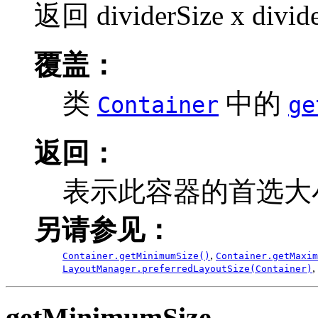
返回 dividerSize x divide
覆盖：
类
中的
Container
ge
返回：
表示此容器的首选大
另请参见：
,
Container.getMinimumSize()
Container.getMaxim
,
LayoutManager.preferredLayoutSize(Container)
getMinimumSize