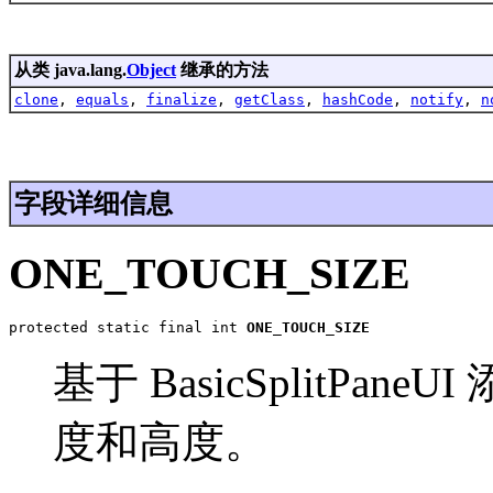
从类 java.lang.
Object
继承的方法
clone
,
equals
,
finalize
,
getClass
,
hashCode
,
notify
,
n
字段详细信息
ONE_TOUCH_SIZE
protected static final int 
ONE_TOUCH_SIZE
基于 BasicSplitP
度和高度。