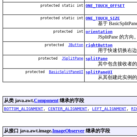
protected static int
ONE_TOUCH_OFFSET
protected static int
ONE_TOUCH_SIZE
基于 BasicSplit
protected int
orientation
JSplitPane 的方向
protected
JButton
rightButton
用于快速切换右边
protected
JSplitPane
splitPane
其中包含接收者的 JSpl
protected
BasicSplitPaneUI
splitPaneUI
从其创建此实例的 
从类 java.awt.
Component
继承的字段
BOTTOM_ALIGNMENT
,
CENTER_ALIGNMENT
,
LEFT_ALIGNMENT
,
RI
从接口 java.awt.image.
ImageObserver
继承的字段