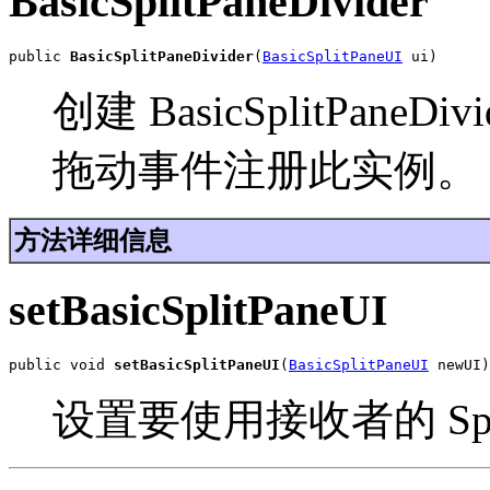
BasicSplitPaneDivider
public 
BasicSplitPaneDivider
(
BasicSplitPaneUI
 ui)
创建 BasicSplitPan
拖动事件注册此实例。
方法详细信息
setBasicSplitPaneUI
public void 
setBasicSplitPaneUI
(
BasicSplitPaneUI
 newUI)
设置要使用接收者的 Spli