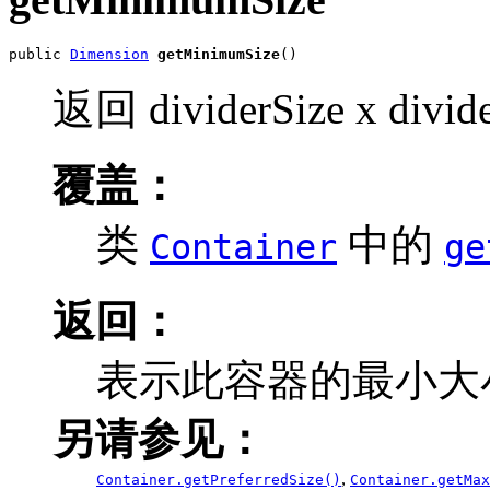
public 
Dimension
getMinimumSize
()
返回 dividerSize x divide
覆盖：
类
中的
Container
ge
返回：
表示此容器的最小大
另请参见：
,
Container.getPreferredSize()
Container.getMax