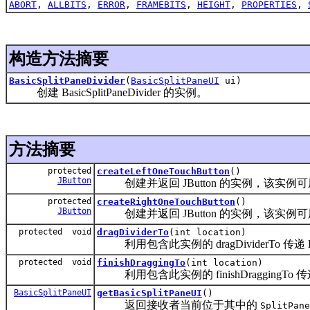
ABORT
,
ALLBITS
,
ERROR
,
FRAMEBITS
,
HEIGHT
,
PROPERTIES
,
构造方法摘要
BasicSplitPaneDivider
(
BasicSplitPaneUI
ui)
创建 BasicSplitPaneDivider 的实例。
方法摘要
protected
createLeftOneTouchButton
()
JButton
创建并返回 JButton 的实例，该实
protected
createRightOneTouchButton
()
JButton
创建并返回 JButton 的实例，该实
protected void
dragDividerTo
(int location)
利用包含此实例的 dragDividerTo 传递 Bas
protected void
finishDraggingTo
(int location)
利用包含此实例的 finishDraggingTo 传递 B
BasicSplitPaneUI
getBasicSplitPaneUI
()
返回接收者当前位于其中的
SplitPane