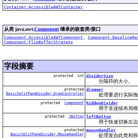
Container.AccessibleAWTContainer
从类 java.awt.
Component
继承的嵌套类/接口
Component.AccessibleAWTComponent
,
Component.BaselineRe
Component.FlipBufferStrategy
字段摘要
protected int
dividerSize
分隔符的大小。
protected
dragger
BasicSplitPaneDivider.DragController
处理要进行实际拖动
protected
Component
hiddenDivider
用于非连续布局模
protected
JButton
leftButton
用于快速切换左边
protected
mouseHandler
BasicSplitPaneDivider.MouseHandler
处理发自此类和拆分