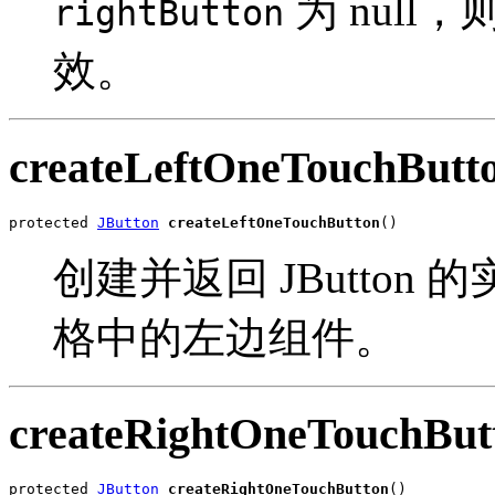
为 nul
rightButton
效。
createLeftOneTouchButt
protected 
JButton
createLeftOneTouchButton
()
创建并返回 JButto
格中的左边组件。
createRightOneTouchBut
protected 
JButton
createRightOneTouchButton
()