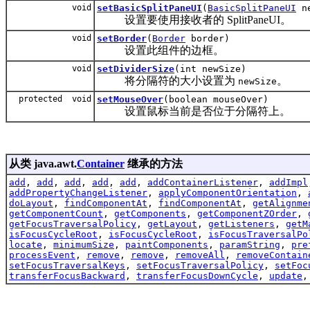
void
setBasicSplitPaneUI
(
BasicSplitPaneUI
ne
设置要使用接收者的 SplitPaneUI。
void
setBorder
(
Border
border)
设置此组件的边框。
void
setDividerSize
(int newSize)
将分隔符的大小设置为
。
newSize
protected void
setMouseOver
(boolean mouseOver)
设置鼠标当前是否位于分隔符上。
从类 java.awt.
Container
继承的方法
add
,
add
,
add
,
add
,
add
,
addContainerListener
,
addImpl
addPropertyChangeListener
,
applyComponentOrientation
,
doLayout
,
findComponentAt
,
findComponentAt
,
getAlignme
getComponentCount
,
getComponents
,
getComponentZOrder
,
getFocusTraversalPolicy
,
getLayout
,
getListeners
,
getM
isFocusCycleRoot
,
isFocusCycleRoot
,
isFocusTraversalPo
locate
,
minimumSize
,
paintComponents
,
paramString
,
pre
processEvent
,
remove
,
remove
,
removeAll
,
removeContain
setFocusTraversalKeys
,
setFocusTraversalPolicy
,
setFoc
transferFocusBackward
,
transferFocusDownCycle
,
update