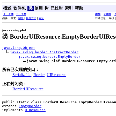
概述
软件包
类
使用
树
已过时
索引
帮助
上一个类
下一个类
框架
无框架
摘要： 嵌套 |
字段
|
构造方法
|
方法
详细信息： 字段 
javax.swing.plaf
类 BorderUIResource.EmptyBorderUIRes
java.lang.Object
javax.swing.border.AbstractBorder
javax.swing.border.EmptyBorder
javax.swing.plaf.BorderUIResource.EmptyBord
所有已实现的接口：
Serializable
,
Border
,
UIResource
正在封闭类：
BorderUIResource
public static class 
BorderUIResource.EmptyBorderUIResou
extends 
EmptyBorder
implements 
UIResource