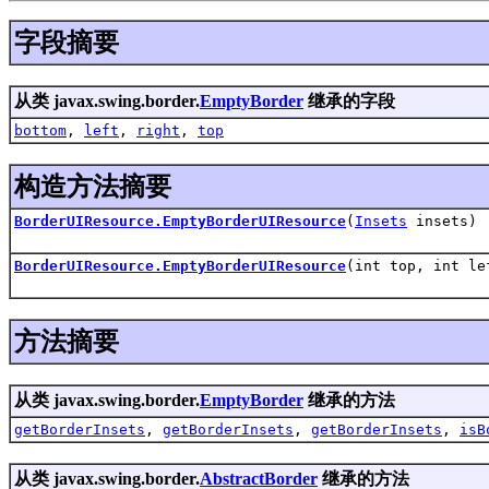
字段摘要
从类 javax.swing.border.
EmptyBorder
继承的字段
bottom
,
left
,
right
,
top
构造方法摘要
BorderUIResource.EmptyBorderUIResource
(
Insets
insets)
BorderUIResource.EmptyBorderUIResource
(int top, int le
方法摘要
从类 javax.swing.border.
EmptyBorder
继承的方法
getBorderInsets
,
getBorderInsets
,
getBorderInsets
,
isB
从类 javax.swing.border.
AbstractBorder
继承的方法