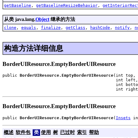
getBaseline
,
getBaselineResizeBehavior
,
getInteriorRec
从类 java.lang.
Object
继承的方法
clone
,
equals
,
finalize
,
getClass
,
hashCode
,
notify
,
n
构造方法详细信息
BorderUIResource.EmptyBorderUIResource
public 
BorderUIResource.EmptyBorderUIResource
(int top,

                                              int left,

                                              int botto
                                              int right
BorderUIResource.EmptyBorderUIResource
public 
BorderUIResource.EmptyBorderUIResource
(
Insets
 in
概述
软件包
类
使用
树
已过时
索引
帮助